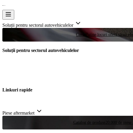
Soluții pentru sectorul autovehiculelor
Curse
Puține locuri oferă șansa efe
Soluții pentru sectorul autovehiculelor
Linkuri rapide
Piese aftermarket
Catalog de produse
20.000 de piese 