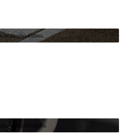
e noi designuri și tehnici.
schimb pentru vehiculul dvs.