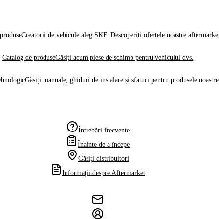
produse
Creatorii de vehicule aleg SKF. Descoperiți ofertele noastre aftermarke
Catalog de produse
Găsiți acum piese de schimb pentru vehiculul dvs.
ehnologic
Găsiți manuale, ghiduri de instalare și sfaturi pentru produsele noastre
Întrebări frecvente
Înainte de a începe
Găsiți distribuitori
Informații despre Aftermarket