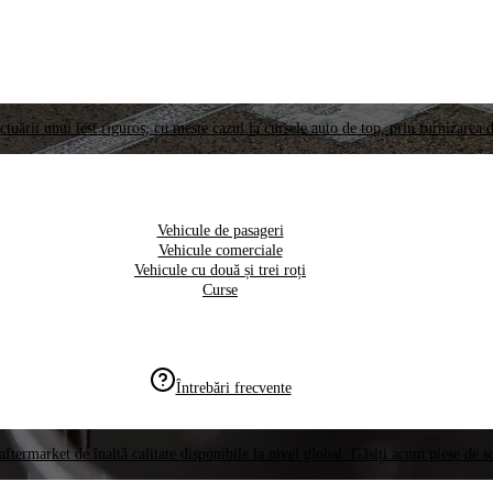
ctuării unui test riguros, cu meste cazul la cursele auto de top, prin furnizarea d
Vehicule de pasageri
Vehicule comerciale
Vehicule cu două și trei roți
Curse
Întrebări frecvente
aftermarket de înaltă calitate disponibile la nivel global. Găsiți acum piese de 