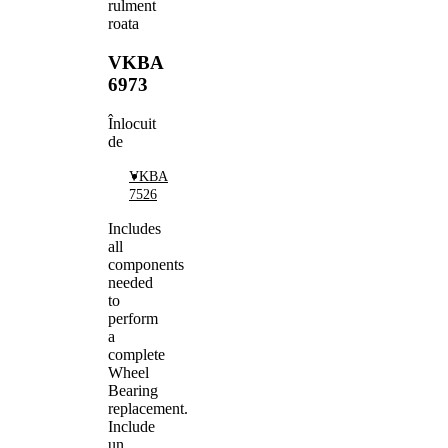
rulment
roata
VKBA
6973
Înlocuit
de
VKBA
7526
Includes
all
components
needed
to
perform
a
complete
Wheel
Bearing
replacement.
Include
un