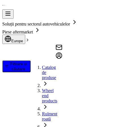
Soluții pentru sectorul autovehiculelor
Piese aftermarket
Europe
Filtrare și
Catalog
căutare
de
produse
Wheel
end
products
Rulment
roată