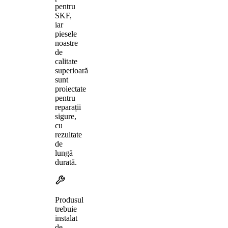
pentru
SKF,
iar
piesele
noastre
de
calitate
superioară
sunt
proiectate
pentru
reparații
sigure,
cu
rezultate
de
lungă
durată.
Produsul
trebuie
instalat
de