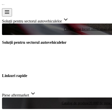
Soluții pentru sectorul autovehiculelor
Curse
Puține locuri oferă șansa efe
Soluții pentru sectorul autovehiculelor
Linkuri rapide
Piese aftermarket
Catalog de produse
20.000 de piese 