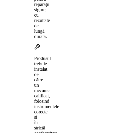
reparații
sigure,
cu
rezultate
de
lungă
durată.
Produsul
trebuie
instalat
de
către
un
mecanic
calificat,
folosind
instrumentele
corecte
și
în
strictă