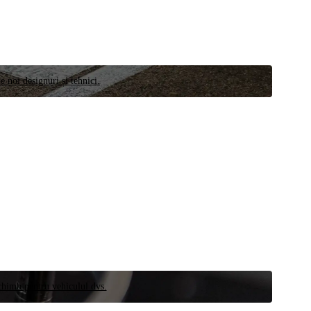
e noi designuri și tehnici.
schimb pentru vehiculul dvs.