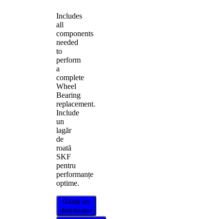
Includes
all
components
needed
to
perform
a
complete
Wheel
Bearing
replacement.
Include
un
lagăr
de
roată
SKF
pentru
performanțe
optime.
Găsiți un
distribuitor