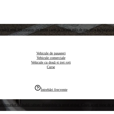
ctuării unui test riguros, cu meste cazul la cursele auto de top, prin furnizarea d
Vehicule de pasageri
Vehicule comerciale
Vehicule cu două și trei roți
Curse
Întrebări frecvente
aftermarket de înaltă calitate disponibile la nivel global. Găsiți acum piese de 