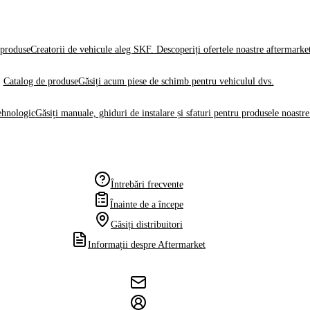
produse
Creatorii de vehicule aleg SKF. Descoperiți ofertele noastre aftermarke
Catalog de produse
Găsiți acum piese de schimb pentru vehiculul dvs.
ehnologic
Găsiți manuale, ghiduri de instalare și sfaturi pentru produsele noastre
Întrebări frecvente
Înainte de a începe
Găsiți distribuitori
Informații despre Aftermarket