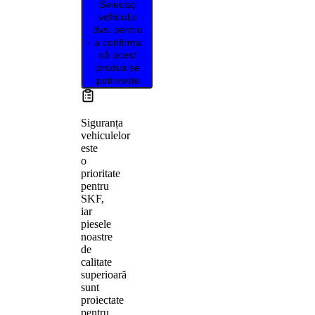
Selectați
vehiculul
dvs. pentru
a confirma
că acest
produs se
potrivește
Siguranța
vehiculelor
este
o
prioritate
pentru
SKF,
iar
piesele
noastre
de
calitate
superioară
sunt
proiectate
pentru