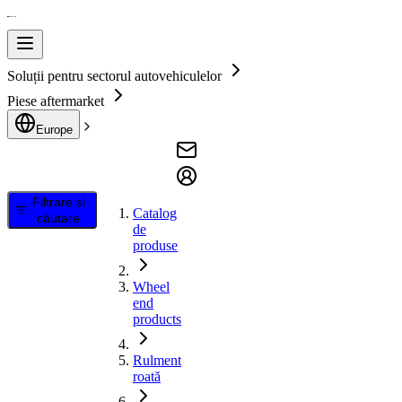
Soluții pentru sectorul autovehiculelor
Piese aftermarket
Europe
Filtrare și
Catalog
căutare
de
produse
Wheel
end
products
Rulment
roată