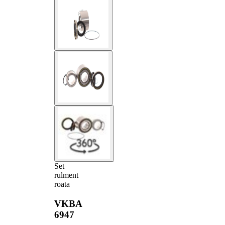
Set
rulment
roata
VKBA
6947