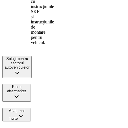
cu
instrucțiunile
SKF
și
instrucțiunile
de
montare
pentru
vehicul.
Soluții pentru
sectorul
autovehiculelor
Piese
aftermarket
Aflați mai
multe