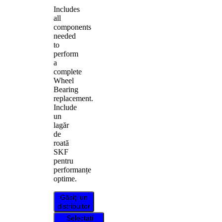
Includes
all
components
needed
to
perform
a
complete
Wheel
Bearing
replacement.
Include
un
lagăr
de
roată
SKF
pentru
performanțe
optime.
Găsiți un
distribuitor
Selectați