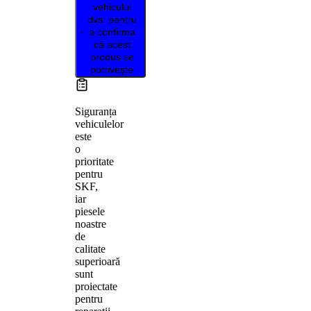
vehiculul
dvs. pentru
a confirma
că acest
produs se
potrivește
Siguranța
vehiculelor
este
o
prioritate
pentru
SKF,
iar
piesele
noastre
de
calitate
superioară
sunt
proiectate
pentru