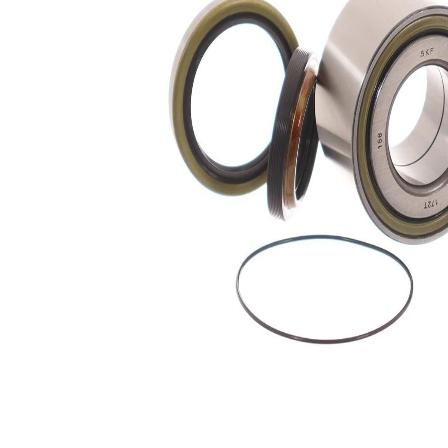
Articol
cu inel
completare/Info
etansare
suplimentar 2
Listă de piese de schimb
Nume
Număr
Cantitate
articol
articol
lagar
SKF00645
1
inel de
SKF00940
1
siguranta
inel de
ghidare,butuc
SKF02312
1
roata
Simering ax
SKF03531
1
Simering ax
SKF03699
1
O-ring,
camasa
SKF04338
1
cilindru