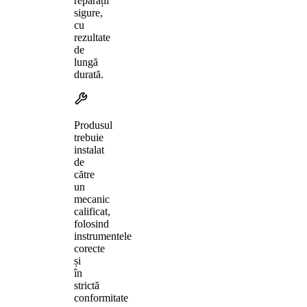
reparații
sigure,
cu
rezultate
de
lungă
durată.
Produsul
trebuie
instalat
de
către
un
mecanic
calificat,
folosind
instrumentele
corecte
și
în
strictă
conformitate