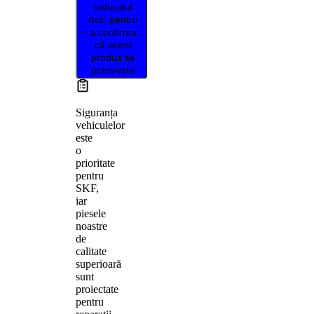
vehiculul
dvs. pentru
a confirma
că acest
produs se
potrivește
Siguranța
vehiculelor
este
o
prioritate
pentru
SKF,
iar
piesele
noastre
de
calitate
superioară
sunt
proiectate
pentru