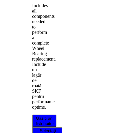
Includes
all
components
needed
to
perform
a
complete
Wheel
Bearing
replacement.
Include
un
lagăr
de
roată
SKF
pentru
performanțe
optime.
Găsiți un
distribuitor
Selectați