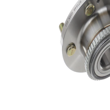
flanșă
mm
Articol
cu
completare/Info
senzor
suplimentar 2
ABS
Listă de piese de schimb
Nume
Număr
Cantitate
articol
articol
lagar
SKF00347
1
Caiet
de
SKF03008
1
service
Piulita
SKF04594
1