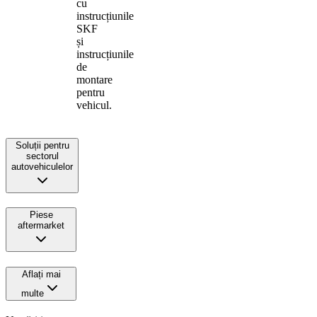
cu
instrucțiunile
SKF
și
instrucțiunile
de
montare
pentru
vehicul.
Soluții pentru
sectorul
autovehiculelor
Piese
aftermarket
Aflați mai
multe