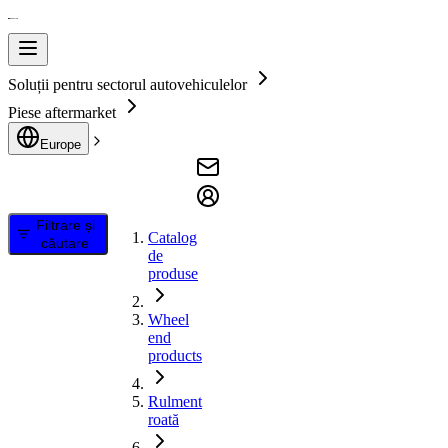
Soluții pentru sectorul autovehiculelor
Piese aftermarket
Europe
Filtrare și
Catalog
căutare
de
produse
Wheel
end
products
Rulment
roată