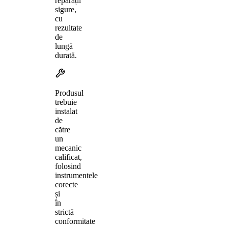
reparații
sigure,
cu
rezultate
de
lungă
durată.
Produsul
trebuie
instalat
de
către
un
mecanic
calificat,
folosind
instrumentele
corecte
și
în
strictă
conformitate