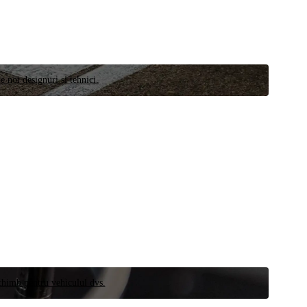
e noi designuri și tehnici.
schimb pentru vehiculul dvs.