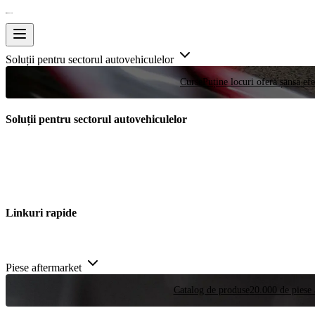
Soluții pentru sectorul autovehiculelor
Curse
Puține locuri oferă șansa efe
Soluții pentru sectorul autovehiculelor
Linkuri rapide
Piese aftermarket
Catalog de produse
20.000 de piese 