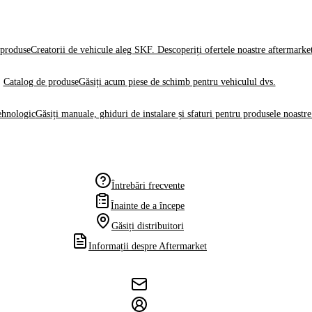
produse
Creatorii de vehicule aleg SKF. Descoperiți ofertele noastre aftermarke
Catalog de produse
Găsiți acum piese de schimb pentru vehiculul dvs.
ehnologic
Găsiți manuale, ghiduri de instalare și sfaturi pentru produsele noastre
Întrebări frecvente
Înainte de a începe
Găsiți distribuitori
Informații despre Aftermarket