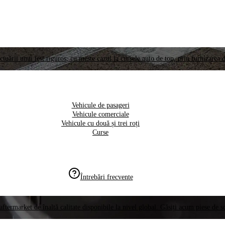
ctuării unui test riguros, cu meste cazul la cursele auto de top, prin furnizarea d
Vehicule de pasageri
Vehicule comerciale
Vehicule cu două și trei roți
Curse
Întrebări frecvente
aftermarket de înaltă calitate disponibile la nivel global. Găsiți acum piese de 