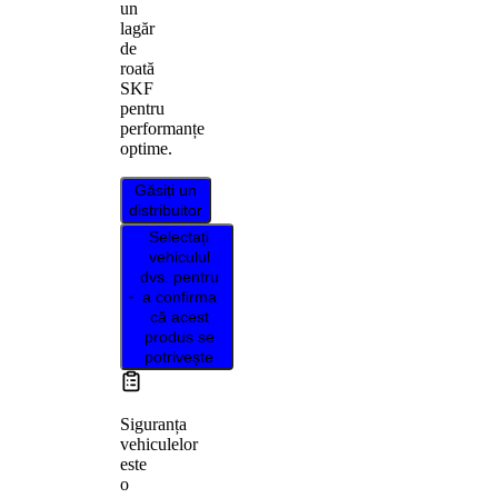
un
lagăr
de
roată
SKF
pentru
performanțe
optime.
Găsiți un
distribuitor
Selectați
vehiculul
dvs. pentru
a confirma
că acest
produs se
potrivește
Siguranța
vehiculelor
este
o