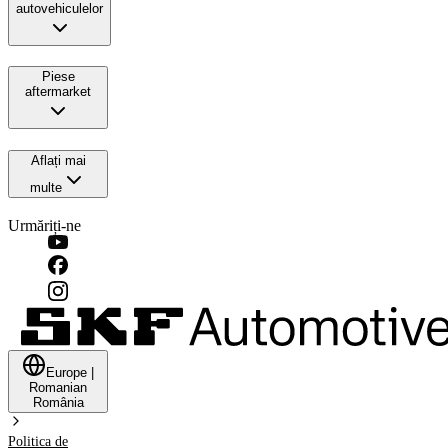
autovehiculelor
Piese
aftermarket
Aflați mai
multe
Urmăriți-ne
Europe
|
Romanian
România
Politica de