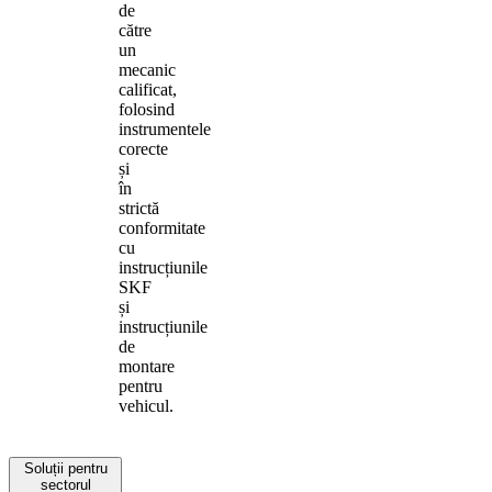
de
către
un
mecanic
calificat,
folosind
instrumentele
corecte
și
în
strictă
conformitate
cu
instrucțiunile
SKF
și
instrucțiunile
de
montare
pentru
vehicul.
Soluții pentru
sectorul