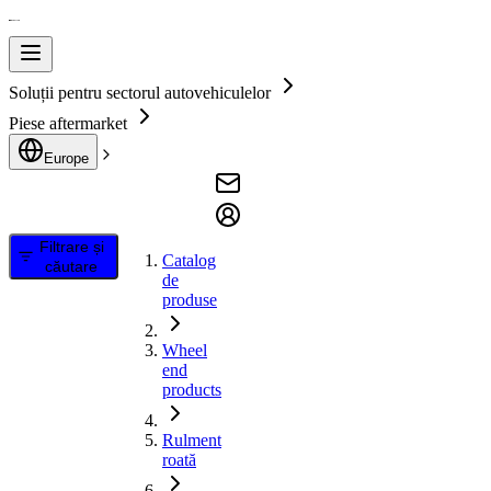
Soluții pentru sectorul autovehiculelor
Piese aftermarket
Europe
Filtrare și
Catalog
căutare
de
produse
Wheel
end
products
Rulment
roată