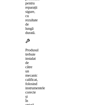
pentru
reparații
sigure,
cu
rezultate
de
lungă
durată.
Produsul
trebuie
instalat
de
către
un
mecanic
calificat,
folosind
instrumentele
corecte
și
în
strictă