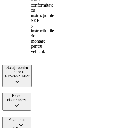
conformitate
cu
instrucțiunile
SKF
și
instrucțiunile
de
montare
pentru
vehicul.
Soluții pentru
sectorul
autovehiculelor
Piese
aftermarket
Aflați mai
multe