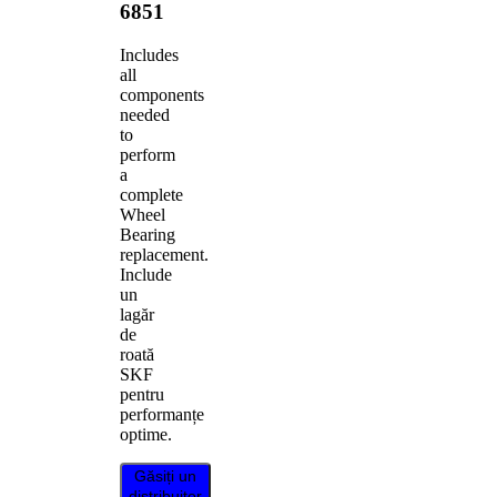
6851
Includes
all
components
needed
to
perform
a
complete
Wheel
Bearing
replacement.
Include
un
lagăr
de
roată
SKF
pentru
performanțe
optime.
Găsiți un
distribuitor