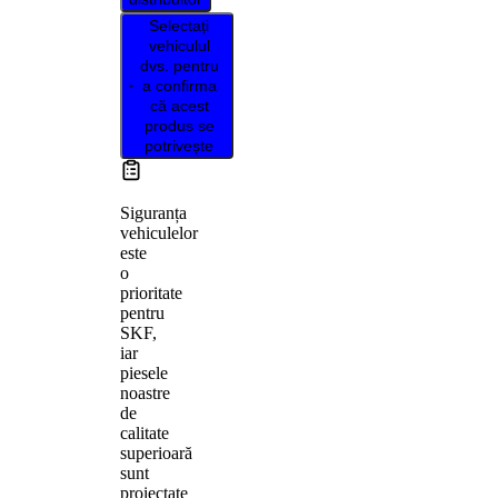
Selectați
vehiculul
dvs. pentru
a confirma
că acest
produs se
potrivește
Siguranța
vehiculelor
este
o
prioritate
pentru
SKF,
iar
piesele
noastre
de
calitate
superioară
sunt
proiectate