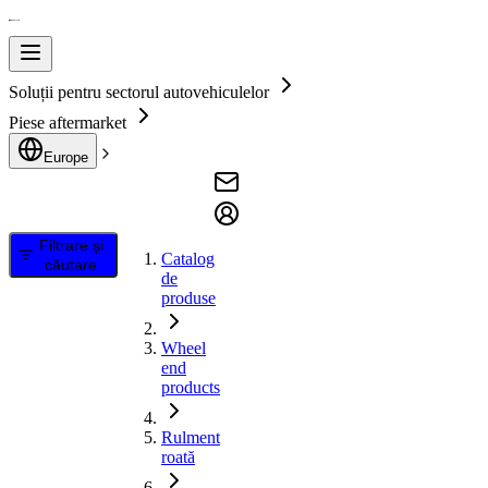
Soluții pentru sectorul autovehiculelor
Piese aftermarket
Europe
Filtrare și
Catalog
căutare
de
produse
Wheel
end
products
Rulment
roată