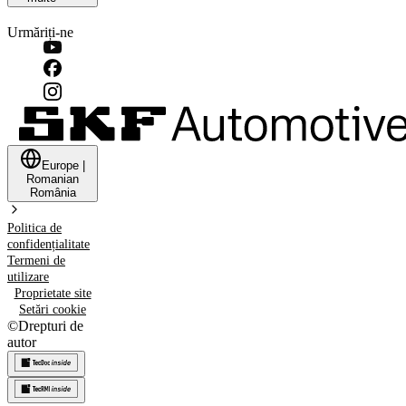
Urmăriți-ne
Europe
|
Romanian
România
Politica de
confidențialitate
Termeni de
utilizare
Proprietate site
Setări cookie
©
Drepturi de
autor