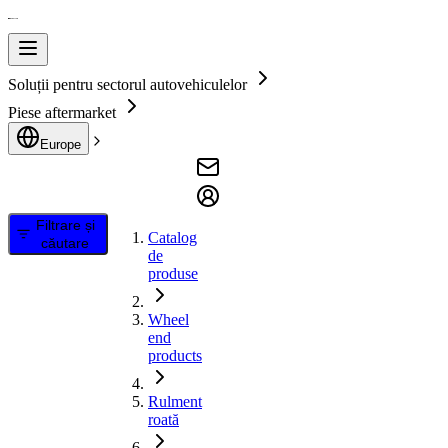
Soluții pentru sectorul autovehiculelor
Piese aftermarket
Europe
Filtrare și
Catalog
căutare
de
produse
Wheel
end
products
Rulment
roată