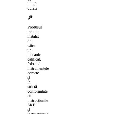
lungă
durată.
Produsul
trebuie
instalat
de
către
un
mecanic
calificat,
folosind
instrumentele
corecte
și
în
strictă
conformitate
cu
instrucțiunile
SKF
și