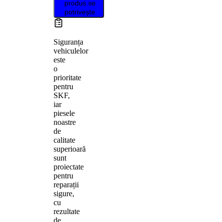
produs se
potrivește
Siguranța
vehiculelor
este
o
prioritate
pentru
SKF,
iar
piesele
noastre
de
calitate
superioară
sunt
proiectate
pentru
reparații
sigure,
cu
rezultate
de