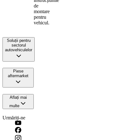
instrucțiunile
de
montare
pentru
vehicul.
Soluții pentru
sectorul
autovehiculelor
Piese
aftermarket
Aflați mai
multe
Urmăriți-ne