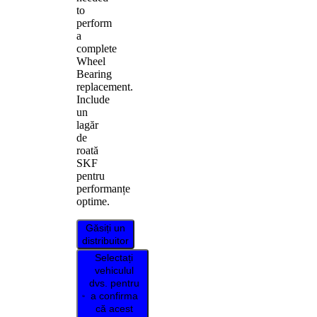
to
perform
a
complete
Wheel
Bearing
replacement.
Include
un
lagăr
de
roată
SKF
pentru
performanțe
optime.
Găsiți un
distribuitor
Selectați
vehiculul
dvs. pentru
a confirma
că acest