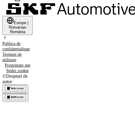
Europe
|
Romanian
România
Politica de
confidențialitate
Termeni de
utilizare
Proprietate site
Setări cookie
©
Drepturi de
autor