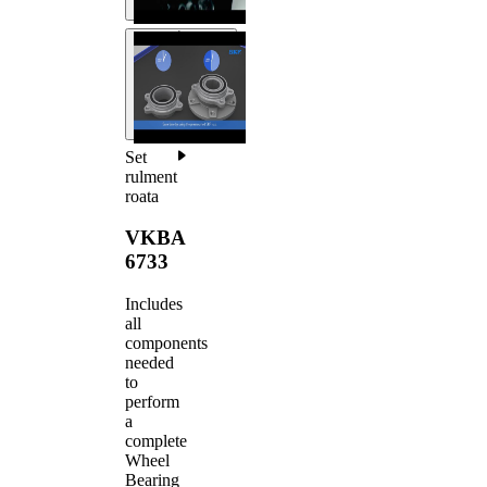
Set
rulment
roata
VKBA
6733
Includes
all
components
needed
to
perform
a
complete
Wheel
Bearing