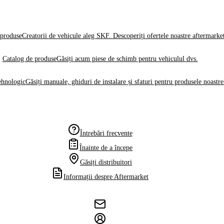
produse
Creatorii de vehicule aleg SKF. Descoperiți ofertele noastre aftermarke
Catalog de produse
Găsiți acum piese de schimb pentru vehiculul dvs.
ehnologic
Găsiți manuale, ghiduri de instalare și sfaturi pentru produsele noastre
Întrebări frecvente
Înainte de a începe
Găsiți distribuitori
Informații despre Aftermarket