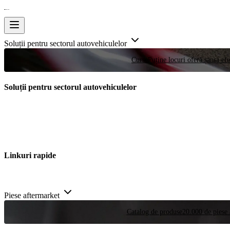
Soluții pentru sectorul autovehiculelor
Curse
Puține locuri oferă șansa efe
Soluții pentru sectorul autovehiculelor
Linkuri rapide
Piese aftermarket
Catalog de produse
20.000 de piese 