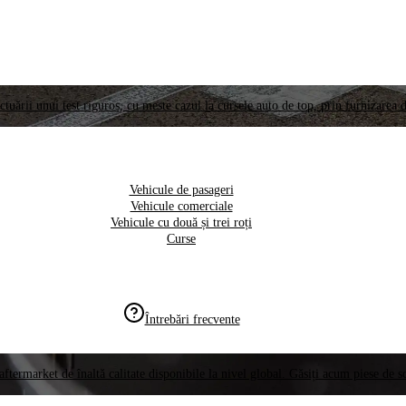
ctuării unui test riguros, cu meste cazul la cursele auto de top, prin furnizarea d
Vehicule de pasageri
Vehicule comerciale
Vehicule cu două și trei roți
Curse
Întrebări frecvente
aftermarket de înaltă calitate disponibile la nivel global. Găsiți acum piese de 