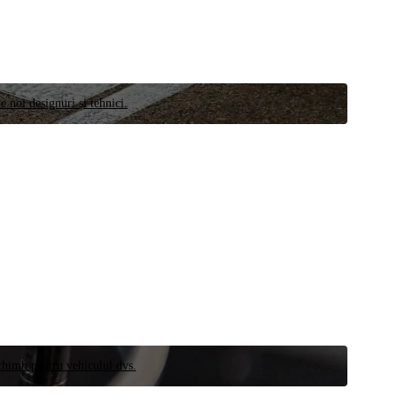
e noi designuri și tehnici.
schimb pentru vehiculul dvs.