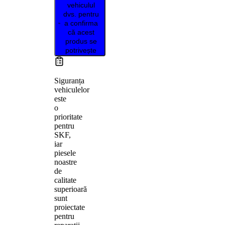
vehiculul
dvs. pentru
a confirma
că acest
produs se
potrivește
Siguranța
vehiculelor
este
o
prioritate
pentru
SKF,
iar
piesele
noastre
de
calitate
superioară
sunt
proiectate
pentru