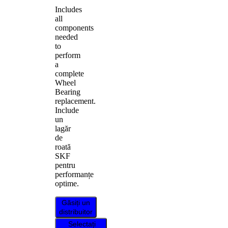
Includes
all
components
needed
to
perform
a
complete
Wheel
Bearing
replacement.
Include
un
lagăr
de
roată
SKF
pentru
performanțe
optime.
Găsiți un
distribuitor
Selectați