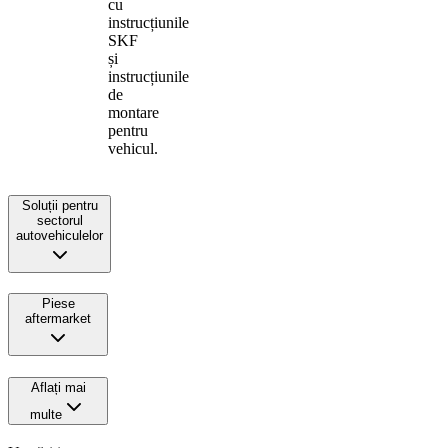
cu
instrucțiunile
SKF
și
instrucțiunile
de
montare
pentru
vehicul.
Soluții pentru
sectorul
autovehiculelor
Piese
aftermarket
Aflați mai
multe