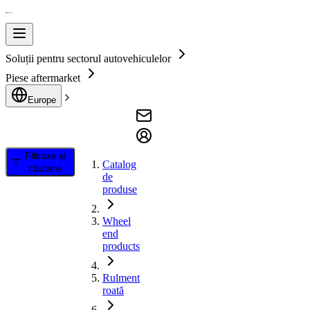
Soluții pentru sectorul autovehiculelor
Piese aftermarket
Europe
Filtrare și
Catalog
căutare
de
produse
Wheel
end
products
Rulment
roată