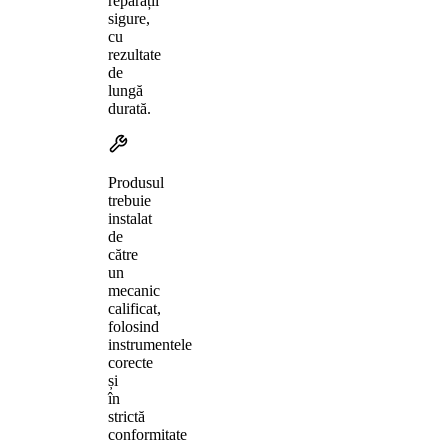
reparații
sigure,
cu
rezultate
de
lungă
durată.
Produsul
trebuie
instalat
de
către
un
mecanic
calificat,
folosind
instrumentele
corecte
și
în
strictă
conformitate