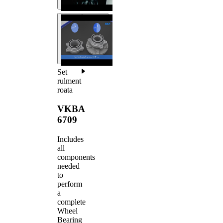
Set
rulment
roata
VKBA
6709
Includes
all
components
needed
to
perform
a
complete
Wheel
Bearing