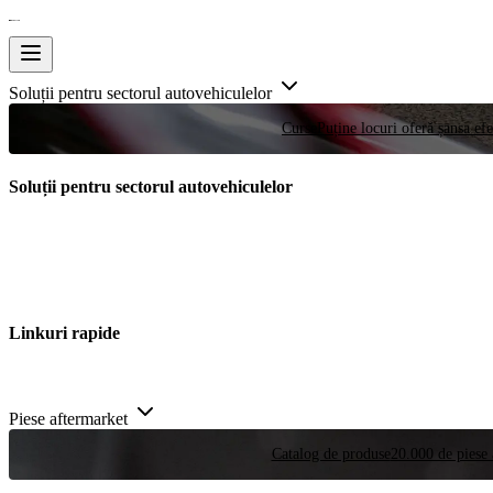
Soluții pentru sectorul autovehiculelor
Curse
Puține locuri oferă șansa efe
Soluții pentru sectorul autovehiculelor
Linkuri rapide
Piese aftermarket
Catalog de produse
20.000 de piese 