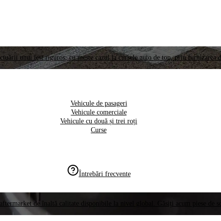
ctuării unui test riguros, cu meste cazul la cursele auto de top, prin furnizarea d
Vehicule de pasageri
Vehicule comerciale
Vehicule cu două și trei roți
Curse
Întrebări frecvente
aftermarket de înaltă calitate disponibile la nivel global. Găsiți acum piese de 