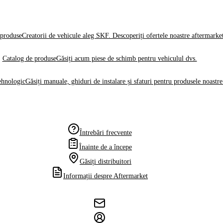
produse
Creatorii de vehicule aleg SKF. Descoperiți ofertele noastre aftermarke
Catalog de produse
Găsiți acum piese de schimb pentru vehiculul dvs.
ehnologic
Găsiți manuale, ghiduri de instalare și sfaturi pentru produsele noastre
Întrebări frecvente
Înainte de a începe
Găsiți distribuitori
Informații despre Aftermarket