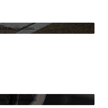
e noi designuri și tehnici.
schimb pentru vehiculul dvs.