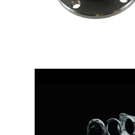
articol
articol
lagar
SKF01473
1
Surub
SKF01866
4