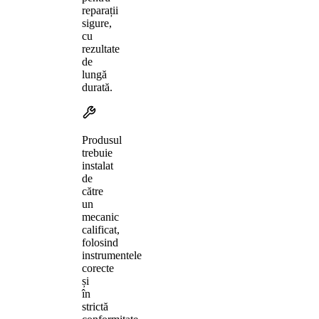
reparații
sigure,
cu
rezultate
de
lungă
durată.
Produsul
trebuie
instalat
de
către
un
mecanic
calificat,
folosind
instrumentele
corecte
și
în
strictă