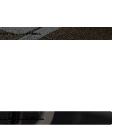
e noi designuri și tehnici.
schimb pentru vehiculul dvs.