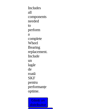
Includes
all
components
needed
to
perform
a
complete
Wheel
Bearing
replacement.
Include
un
lagăr
de
roată
SKF
pentru
performanțe
optime.
Găsiți un
distribuitor