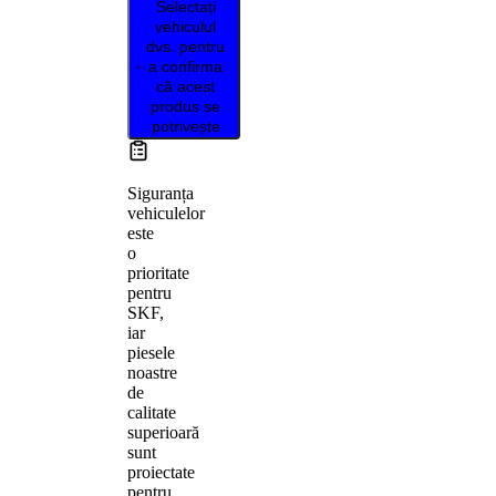
Selectați
vehiculul
dvs. pentru
a confirma
că acest
produs se
potrivește
Siguranța
vehiculelor
este
o
prioritate
pentru
SKF,
iar
piesele
noastre
de
calitate
superioară
sunt
proiectate
pentru