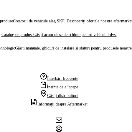
produse
Creatorii de vehicule aleg SKF. Descoperiți ofertele noastre aftermarke
Catalog de produse
Găsiți acum piese de schimb pentru vehiculul dvs.
ehnologic
Găsiți manuale, ghiduri de instalare și sfaturi pentru produsele noastre
Întrebări frecvente
Înainte de a începe
Găsiți distribuitori
Informații despre Aftermarket