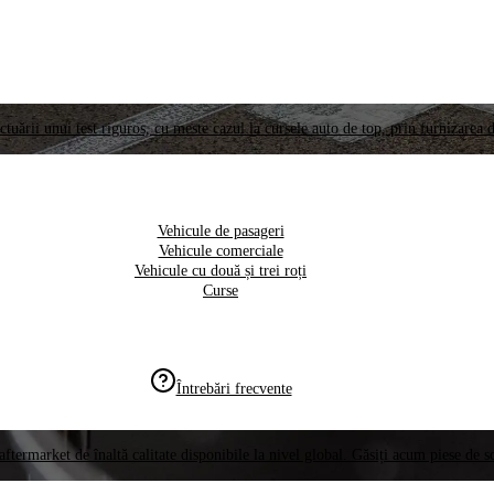
ctuării unui test riguros, cu meste cazul la cursele auto de top, prin furnizarea d
Vehicule de pasageri
Vehicule comerciale
Vehicule cu două și trei roți
Curse
Întrebări frecvente
aftermarket de înaltă calitate disponibile la nivel global. Găsiți acum piese de 