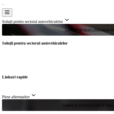
Soluții pentru sectorul autovehiculelor
Curse
Puține locuri oferă șansa efe
Soluții pentru sectorul autovehiculelor
Linkuri rapide
Piese aftermarket
Catalog de produse
20.000 de piese 