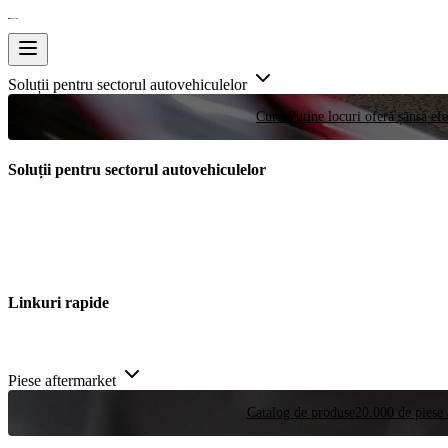
Soluții pentru sectorul autovehiculelor
Curse
Puține locuri oferă șansa efe
Soluții pentru sectorul autovehiculelor
Linkuri rapide
Piese aftermarket
Catalog de produse
20.000 de piese 