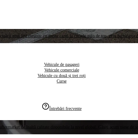
ctuării unui test riguros, cu meste cazul la cursele auto de top, prin furnizarea d
Vehicule de pasageri
Vehicule comerciale
Vehicule cu două și trei roți
Curse
Întrebări frecvente
aftermarket de înaltă calitate disponibile la nivel global. Găsiți acum piese de 