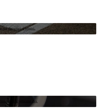
e noi designuri și tehnici.
schimb pentru vehiculul dvs.