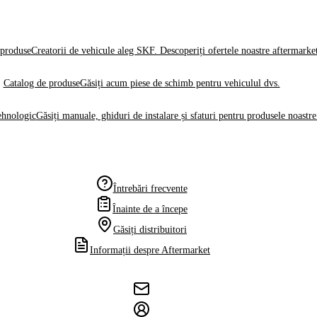
produse
Creatorii de vehicule aleg SKF. Descoperiți ofertele noastre aftermarke
Catalog de produse
Găsiți acum piese de schimb pentru vehiculul dvs.
ehnologic
Găsiți manuale, ghiduri de instalare și sfaturi pentru produsele noastre
Întrebări frecvente
Înainte de a începe
Găsiți distribuitori
Informații despre Aftermarket