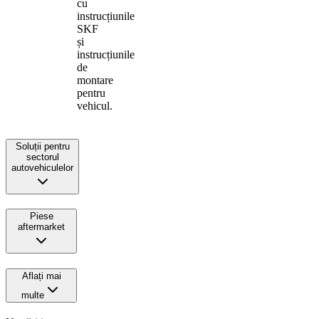
cu
instrucțiunile
SKF
și
instrucțiunile
de
montare
pentru
vehicul.
Soluții pentru
sectorul
autovehiculelor
Piese
aftermarket
Aflați mai
multe