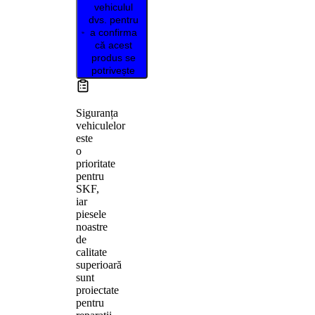
vehiculul
dvs. pentru
a confirma
că acest
produs se
potrivește
Siguranța
vehiculelor
este
o
prioritate
pentru
SKF,
iar
piesele
noastre
de
calitate
superioară
sunt
proiectate
pentru