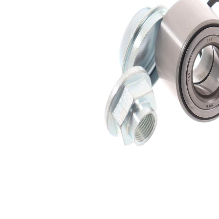
interior
Diametru
52 mm
exterior
Listă de piese de schimb
Nume
Număr
Cantitate
articol
articol
lagar
SKF01992
1
Sortiment,
SKF02515
1
intinzatoare