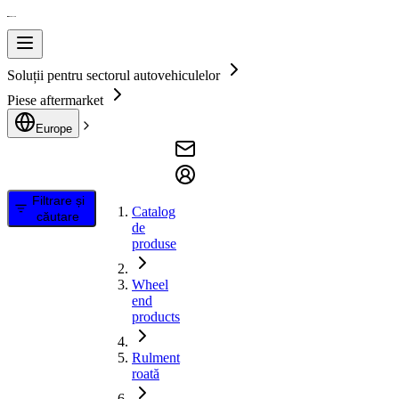
Soluții pentru sectorul autovehiculelor
Piese aftermarket
Europe
Filtrare și
Catalog
căutare
de
produse
Wheel
end
products
Rulment
roată