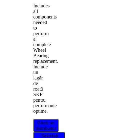
Includes
all
components
needed
to
perform
a
complete
Wheel
Bearing
replacement.
Include
un
lagăr
de
roată
SKF
pentru
performanțe
optime.
Găsiți un
distribuitor
Selectați