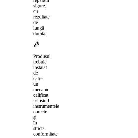
reparații
sigure,
cu
rezultate
de
lungă
durată.
Produsul
trebuie
instalat
de
către
un
mecanic
calificat,
folosind
instrumentele
corecte
și
în
strictă
conformitate