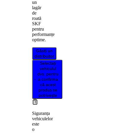
un
lagăr
de
roată
SKF
pentru
performanțe
optime.
Găsiți un
distribuitor
Selectați
vehiculul
dvs. pentru
a confirma
că acest
produs se
potrivește
Siguranța
vehiculelor
este
o