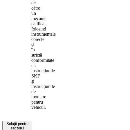
de
către
un
mecanic
calificat,
folosind
instrumentele
corecte
și
în
strictă
conformitate
cu
instrucțiunile
SKF
și
instrucțiunile
de
montare
pentru
vehicul.
Soluții pentru
sectorul