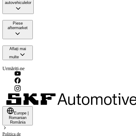
autovehiculelor
Piese
aftermarket
Aflați mai
multe
Urmăriți-ne
Europe
|
Romanian
România
Politica de