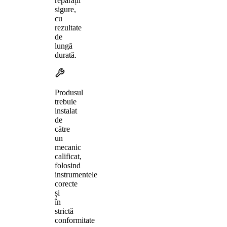
reparații
sigure,
cu
rezultate
de
lungă
durată.
Produsul
trebuie
instalat
de
către
un
mecanic
calificat,
folosind
instrumentele
corecte
și
în
strictă
conformitate