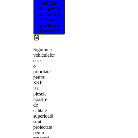
vehiculul
dvs. pentru
a confirma
că acest
produs se
potrivește
Siguranța
vehiculelor
este
o
prioritate
pentru
SKF,
iar
piesele
noastre
de
calitate
superioară
sunt
proiectate
pentru