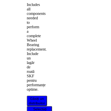
Includes
all
components
needed
to
perform
a
complete
Wheel
Bearing
replacement.
Include
un
lagăr
de
roată
SKF
pentru
performanțe
optime.
Găsiți un
distribuitor
Selectați