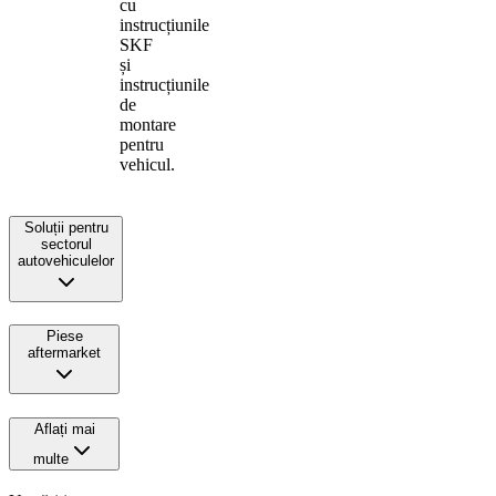
cu
instrucțiunile
SKF
și
instrucțiunile
de
montare
pentru
vehicul.
Soluții pentru
sectorul
autovehiculelor
Piese
aftermarket
Aflați mai
multe