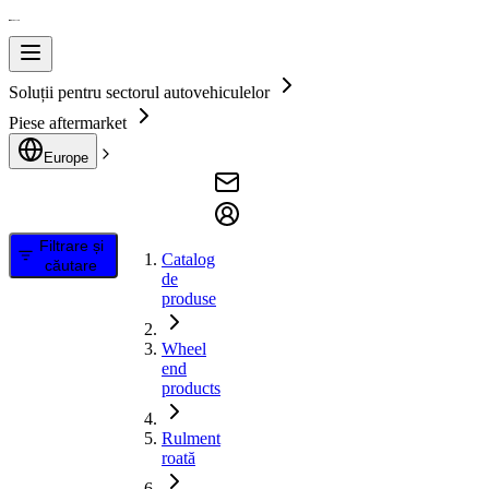
Soluții pentru sectorul autovehiculelor
Piese aftermarket
Europe
Filtrare și
Catalog
căutare
de
produse
Wheel
end
products
Rulment
roată