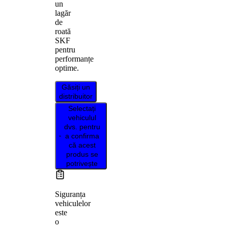
un
lagăr
de
roată
SKF
pentru
performanțe
optime.
Găsiți un
distribuitor
Selectați
vehiculul
dvs. pentru
a confirma
că acest
produs se
potrivește
Siguranța
vehiculelor
este
o