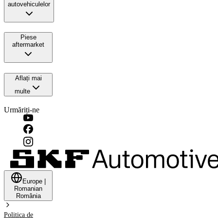
autovehiculelor
Piese
aftermarket
Aflați mai
multe
Urmăriți-ne
Europe
|
Romanian
România
Politica de