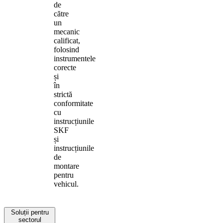
de
către
un
mecanic
calificat,
folosind
instrumentele
corecte
și
în
strictă
conformitate
cu
instrucțiunile
SKF
și
instrucțiunile
de
montare
pentru
vehicul.
Soluții pentru
sectorul