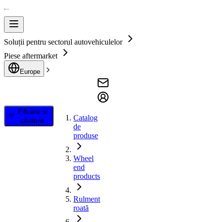
Soluții pentru sectorul autovehiculelor
Piese aftermarket
Europe
Filtrare și
Catalog
căutare
de
produse
Wheel
end
products
Rulment
roată