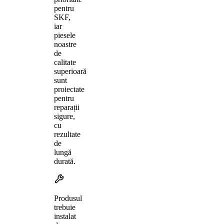
pentru
SKF,
iar
piesele
noastre
de
calitate
superioară
sunt
proiectate
pentru
reparații
sigure,
cu
rezultate
de
lungă
durată.
Produsul
trebuie
instalat