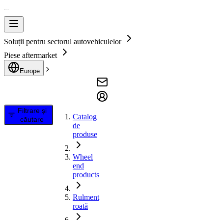
Soluții pentru sectorul autovehiculelor
Piese aftermarket
Europe
Filtrare și
Catalog
căutare
de
produse
Wheel
end
products
Rulment
roată