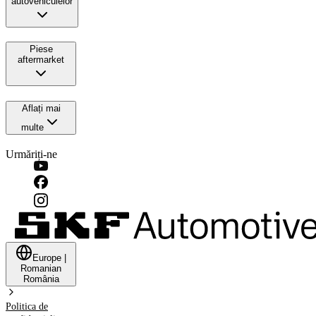
autovehiculelor
Piese
aftermarket
Aflați mai
multe
Urmăriți-ne
Europe
|
Romanian
România
Politica de