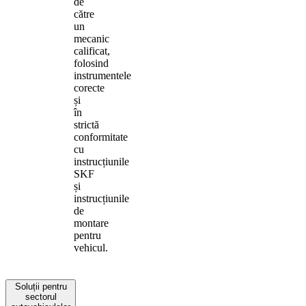
de
către
un
mecanic
calificat,
folosind
instrumentele
corecte
și
în
strictă
conformitate
cu
instrucțiunile
SKF
și
instrucțiunile
de
montare
pentru
vehicul.
Soluții pentru
sectorul