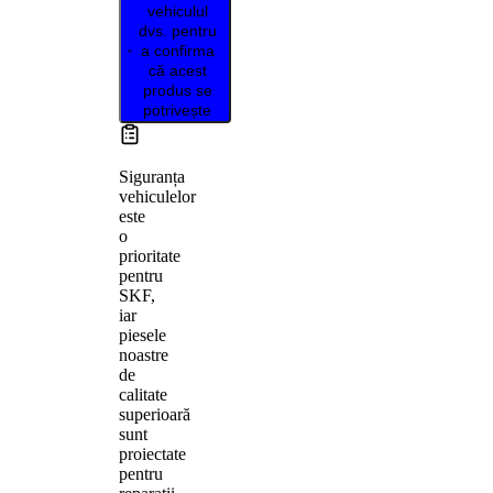
vehiculul
dvs. pentru
a confirma
că acest
produs se
potrivește
Siguranța
vehiculelor
este
o
prioritate
pentru
SKF,
iar
piesele
noastre
de
calitate
superioară
sunt
proiectate
pentru