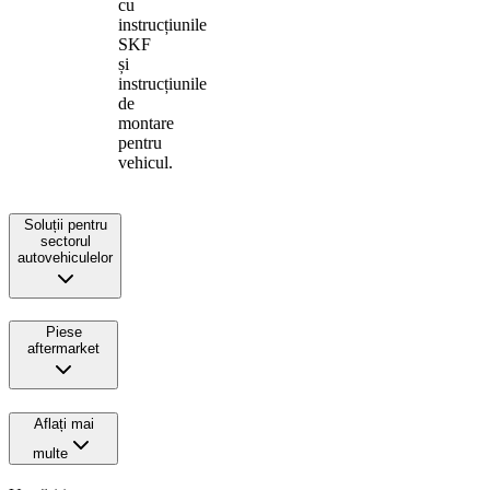
cu
instrucțiunile
SKF
și
instrucțiunile
de
montare
pentru
vehicul.
Soluții pentru
sectorul
autovehiculelor
Piese
aftermarket
Aflați mai
multe