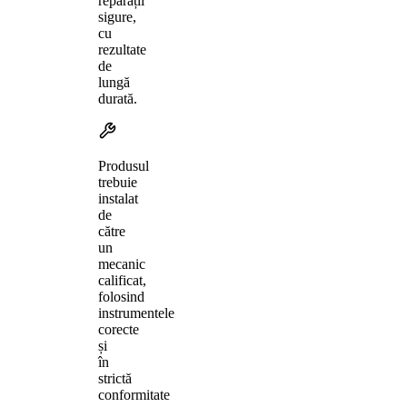
reparații
sigure,
cu
rezultate
de
lungă
durată.
Produsul
trebuie
instalat
de
către
un
mecanic
calificat,
folosind
instrumentele
corecte
și
în
strictă
conformitate