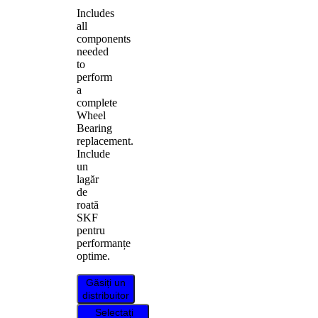
Includes
all
components
needed
to
perform
a
complete
Wheel
Bearing
replacement.
Include
un
lagăr
de
roată
SKF
pentru
performanțe
optime.
Găsiți un
distribuitor
Selectați