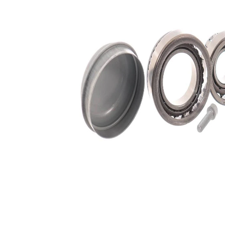
mm
Articol
cu inel
completare/Info
etansare
suplimentar 2
Diametru
62 mm
exterior 1
Diametru
50 mm
exterior 2
Diametru
35 mm
interior 1
Diametru
22 mm
interior 2
Listă de piese de schimb
Nume
Număr
Cantitate
articol
articol
lagar
SKF01304
1
lagar
SKF01305
1
Sortiment,
SKF02375
1
intinzatoare
Simering
SKF03636
1
ax