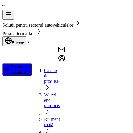
Soluții pentru sectorul autovehiculelor
Piese aftermarket
Europe
Filtrare și
Catalog
căutare
de
produse
Wheel
end
products
Rulment
roată