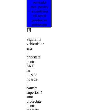
vehiculul
dvs. pentru
a confirma
că acest
produs se
potrivește
Siguranța
vehiculelor
este
o
prioritate
pentru
SKF,
iar
piesele
noastre
de
calitate
superioară
sunt
proiectate
pentru