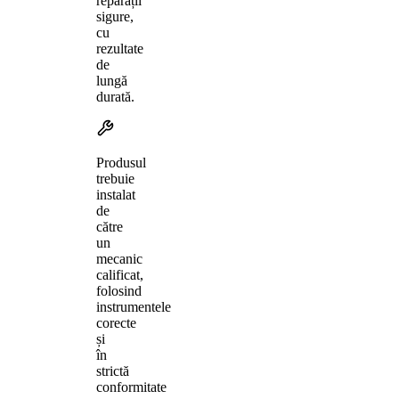
reparații
sigure,
cu
rezultate
de
lungă
durată.
Produsul
trebuie
instalat
de
către
un
mecanic
calificat,
folosind
instrumentele
corecte
și
în
strictă
conformitate