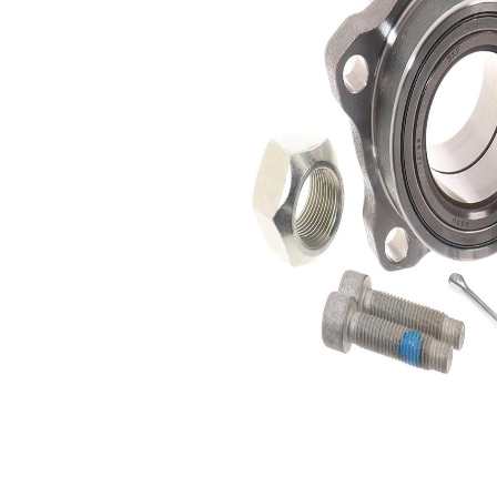
interior
Listă de piese de schimb
Nume
Număr
Cantitate
articol
articol
lagar
SKF00038
1
Sortiment,
SKF02362
1
intinzatoare