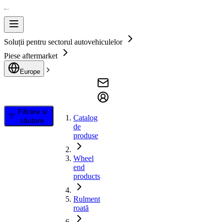
Soluții pentru sectorul autovehiculelor
Piese aftermarket
Europe
Filtrare și
Catalog
căutare
de
produse
Wheel
end
products
Rulment
roată