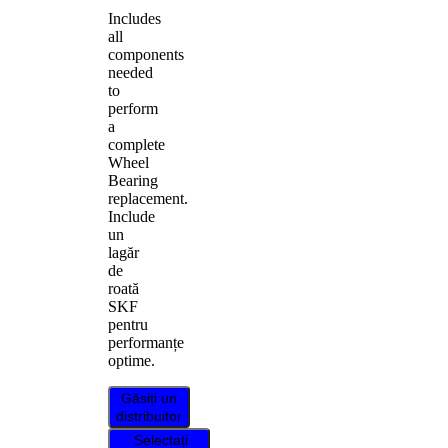
Includes
all
components
needed
to
perform
a
complete
Wheel
Bearing
replacement.
Include
un
lagăr
de
roată
SKF
pentru
performanțe
optime.
Găsiți un
distribuitor
Selectați