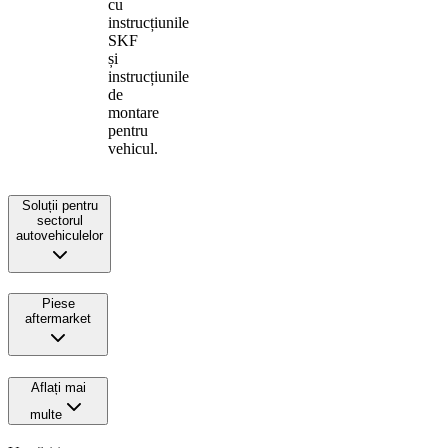
cu
instrucțiunile
SKF
și
instrucțiunile
de
montare
pentru
vehicul.
Soluții pentru
sectorul
autovehiculelor
Piese
aftermarket
Aflați mai
multe