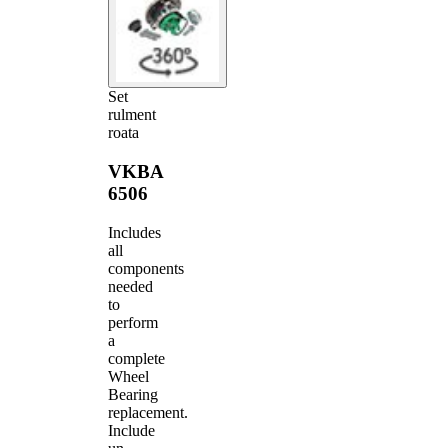
Set
rulment
roata
VKBA
6506
Includes
all
components
needed
to
perform
a
complete
Wheel
Bearing
replacement.
Include