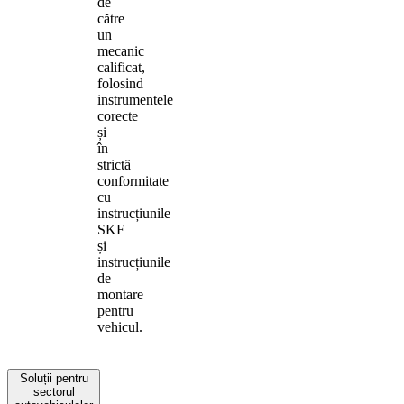
de
către
un
mecanic
calificat,
folosind
instrumentele
corecte
și
în
strictă
conformitate
cu
instrucțiunile
SKF
și
instrucțiunile
de
montare
pentru
vehicul.
Soluții pentru
sectorul