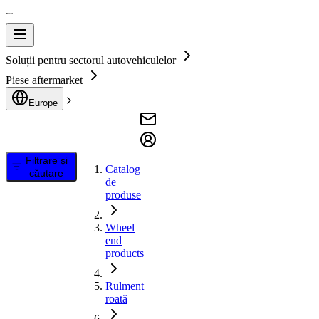
Soluții pentru sectorul autovehiculelor
Piese aftermarket
Europe
Filtrare și
Catalog
căutare
de
produse
Wheel
end
products
Rulment
roată