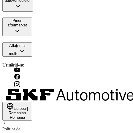
autovehiculelor
Piese
aftermarket
Aflați mai
multe
Urmăriți-ne
Europe
|
Romanian
România
Politica de