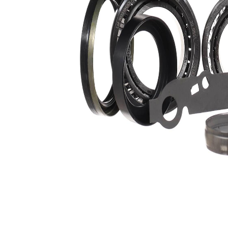
Latime 2
18 mm
Diametru
67,9
exterior 1
mm
Diametru
75 mm
exterior 2
Diametru
40,9
interior 1
mm
Diametru
46 mm
interior 2
Listă de piese de schimb
Nume
Număr
Cantitate
articol
articol
lagar
SKF01133
1
lagar
SKF01248
1
Sortiment,
SKF02603
1
intinzatoare