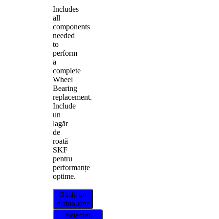
Includes
all
components
needed
to
perform
a
complete
Wheel
Bearing
replacement.
Include
un
lagăr
de
roată
SKF
pentru
performanțe
optime.
Găsiți un
distribuitor
Selectați