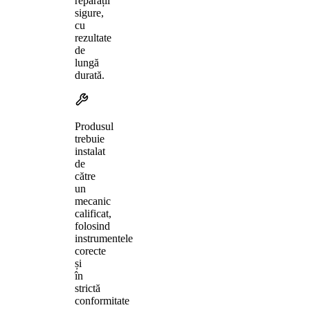
reparații
sigure,
cu
rezultate
de
lungă
durată.
Produsul
trebuie
instalat
de
către
un
mecanic
calificat,
folosind
instrumentele
corecte
și
în
strictă
conformitate