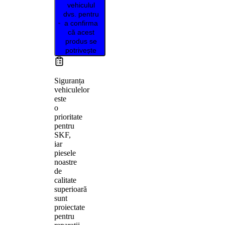
vehiculul
dvs. pentru
a confirma
că acest
produs se
potrivește
Siguranța
vehiculelor
este
o
prioritate
pentru
SKF,
iar
piesele
noastre
de
calitate
superioară
sunt
proiectate
pentru