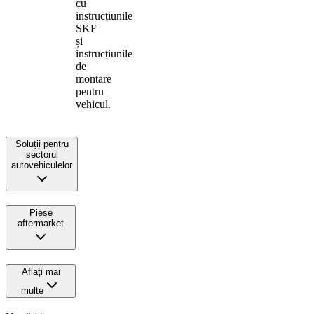
cu
instrucțiunile
SKF
și
instrucțiunile
de
montare
pentru
vehicul.
Soluții pentru
sectorul
autovehiculelor
Piese
aftermarket
Aflați mai
multe