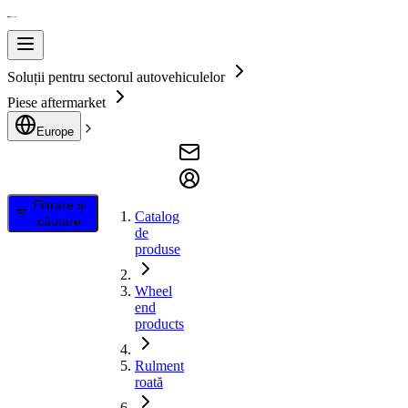
Soluții pentru sectorul autovehiculelor
Piese aftermarket
Europe
Filtrare și
Catalog
căutare
de
produse
Wheel
end
products
Rulment
roată