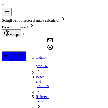
Soluții pentru sectorul autovehiculelor
Piese aftermarket
Europe
Filtrare și
Catalog
căutare
de
produse
Wheel
end
products
Rulment
roată