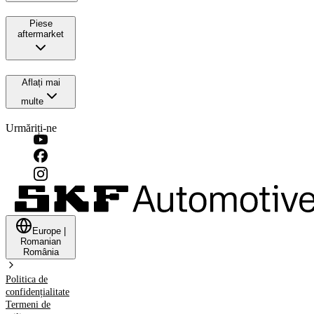
Piese
aftermarket
Aflați mai
multe
Urmăriți-ne
Europe
|
Romanian
România
Politica de
confidențialitate
Termeni de