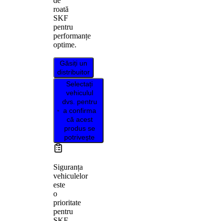
de
roată
SKF
pentru
performanțe
optime.
Găsiți un
distribuitor
Selectați
vehiculul
dvs. pentru
a confirma
că acest
produs se
potrivește
Siguranța
vehiculelor
este
o
prioritate
pentru
SKF,