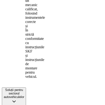
un
mecanic
calificat,
folosind
instrumentele
corecte
și
în
strictă
conformitate
cu
instrucțiunile
SKF
și
instrucțiunile
de
montare
pentru
vehicul.
Soluții pentru
sectorul
autovehiculelor