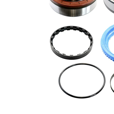
exterior
Versiune
AFTERMARKET
Listă de piese de schimb
Nume
Număr
Cantitate
articol
articol
lagar
SKF00784
1