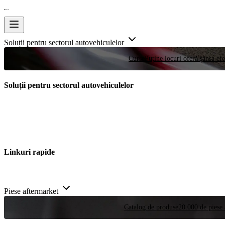
Soluții pentru sectorul autovehiculelor
Curse
Puține locuri oferă șansa efe
Soluții pentru sectorul autovehiculelor
Linkuri rapide
Piese aftermarket
Catalog de produse
20.000 de piese 