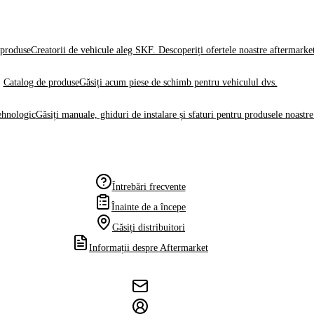
produse
Creatorii de vehicule aleg SKF. Descoperiți ofertele noastre aftermarke
Catalog de produse
Găsiți acum piese de schimb pentru vehiculul dvs.
ehnologic
Găsiți manuale, ghiduri de instalare și sfaturi pentru produsele noastre
Întrebări frecvente
Înainte de a începe
Găsiți distribuitori
Informații despre Aftermarket