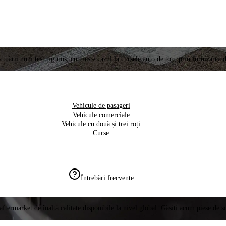
ctuării unui test riguros, cu meste cazul la cursele auto de top, prin furnizarea d
Vehicule de pasageri
Vehicule comerciale
Vehicule cu două și trei roți
Curse
Întrebări frecvente
aftermarket de înaltă calitate disponibile la nivel global. Găsiți acum piese de 