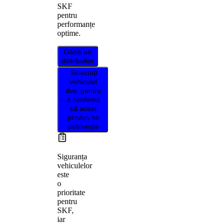
SKF
pentru
performanțe
optime.
Găsiți un
distribuitor
Selectați
vehiculul
dvs. pentru
a confirma
că acest
produs se
potrivește
Siguranța
vehiculelor
este
o
prioritate
pentru
SKF,
iar