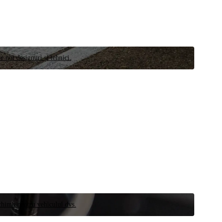
e noi designuri și tehnici.
schimb pentru vehiculul dvs.