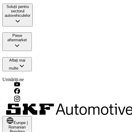
Soluții pentru
sectorul
autovehiculelor
Piese
aftermarket
Aflați mai
multe
Urmăriți-ne
Europe
|
Romanian
România