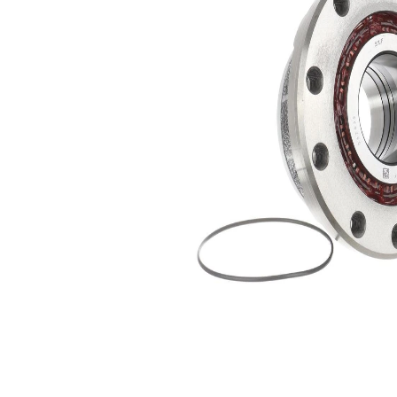
Diametru
194 mm
exterior
Articol
cu
completare/Info
senzor
suplimentar 2
ABS
Listă de piese de schimb
Nume
Număr
Cantitate
articol
articol
lagar
SKF00087
1
O-ring,
camasa
SKF04347
1
cilindru