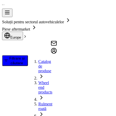
Soluții pentru sectorul autovehiculelor
Piese aftermarket
Europe
Filtrare și
Catalog
căutare
de
produse
Wheel
end
products
Rulment
roată