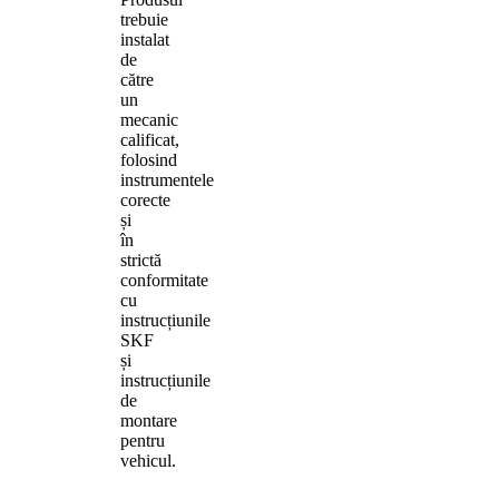
trebuie
instalat
de
către
un
mecanic
calificat,
folosind
instrumentele
corecte
și
în
strictă
conformitate
cu
instrucțiunile
SKF
și
instrucțiunile
de
montare
pentru
vehicul.