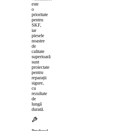
este
o
prioritate
pentru
SKF,
iar
piesele
noastre
de
calitate
superioară
sunt
proiectate
pentru
reparații
sigure,
cu
rezultate
de
lungă
durată.
Produsul