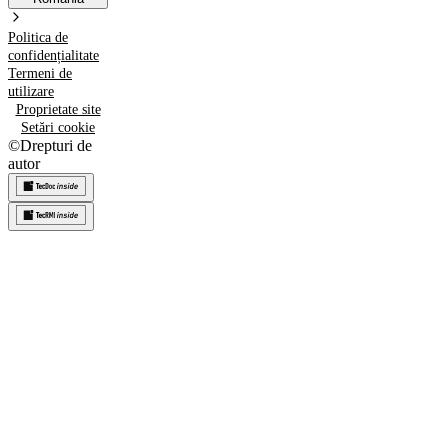
Politica de
confidențialitate
Termeni de
utilizare
Proprietate site
Setări cookie
©
Drepturi de
autor