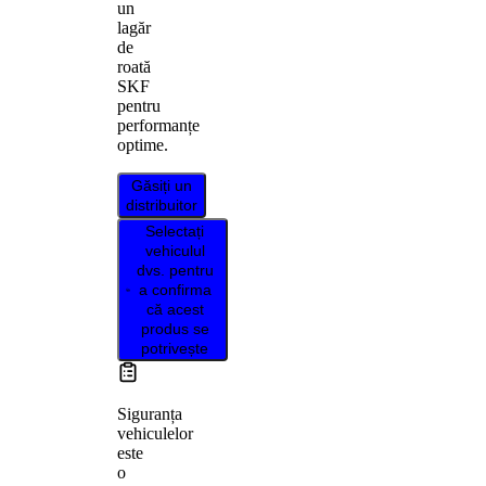
un
lagăr
de
roată
SKF
pentru
performanțe
optime.
Găsiți un
distribuitor
Selectați
vehiculul
dvs. pentru
a confirma
că acest
produs se
potrivește
Siguranța
vehiculelor
este
o