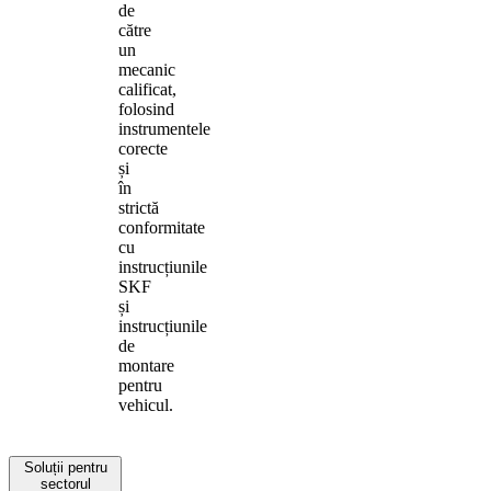
de
către
un
mecanic
calificat,
folosind
instrumentele
corecte
și
în
strictă
conformitate
cu
instrucțiunile
SKF
și
instrucțiunile
de
montare
pentru
vehicul.
Soluții pentru
sectorul