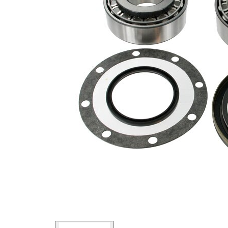
Articol
cu inel
completare/Info
etansare
suplimentar 2
Diametru
130 mm
exterior 1
Diametru
110 mm
exterior 2
Diametru
70 mm
interior 1
Diametru
50 mm
interior 2
Listă de piese de schimb
Nume
Număr
Cantitate
articol
articol
lagar
SKF01321
1
lagar
SKF01344
1
Simering
SKF03449
1
ax
Simering
SKF03455
1
ax
Garnitura
SKF04371
1