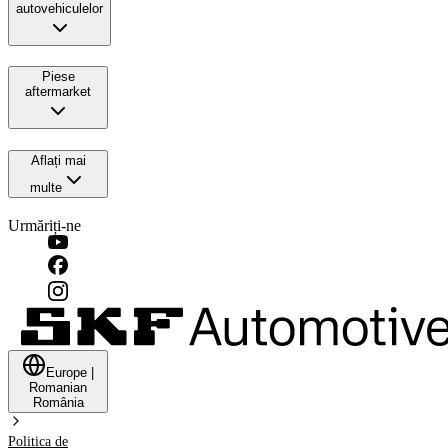
autovehiculelor
Piese
aftermarket
Aflați mai
multe
Urmăriți-ne
Europe
|
Romanian
România
Politica de