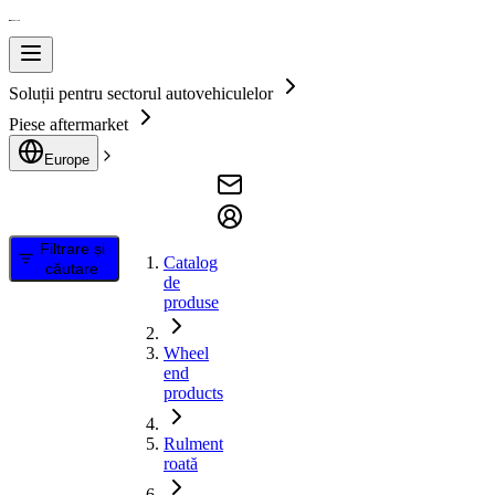
Soluții pentru sectorul autovehiculelor
Piese aftermarket
Europe
Filtrare și
Catalog
căutare
de
produse
Wheel
end
products
Rulment
roată