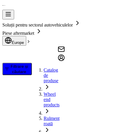
Soluții pentru sectorul autovehiculelor
Piese aftermarket
Europe
Filtrare și
Catalog
căutare
de
produse
Wheel
end
products
Rulment
roată