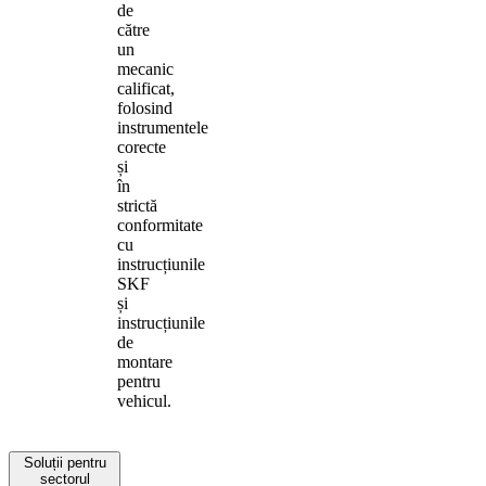
de
către
un
mecanic
calificat,
folosind
instrumentele
corecte
și
în
strictă
conformitate
cu
instrucțiunile
SKF
și
instrucțiunile
de
montare
pentru
vehicul.
Soluții pentru
sectorul