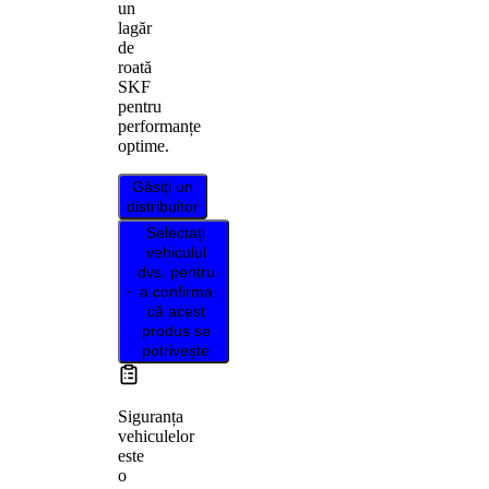
un
lagăr
de
roată
SKF
pentru
performanțe
optime.
Găsiți un
distribuitor
Selectați
vehiculul
dvs. pentru
a confirma
că acest
produs se
potrivește
Siguranța
vehiculelor
este
o