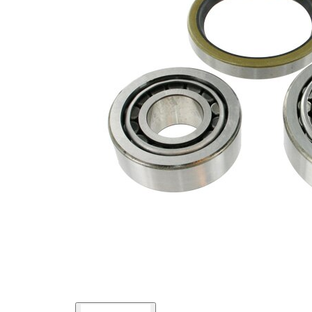
completare/Info
etansare
suplimentar 2
Diametru
95 mm
exterior 1
Diametru
72 mm
exterior 2
Diametru
55 mm
interior 1
Diametru
30 mm
interior 2
Listă de piese de schimb
Nume
Număr
Cantitate
articol
articol
lagar
SKF01338
1
lagar
SKF01346
1
Simering
SKF03456
1
ax