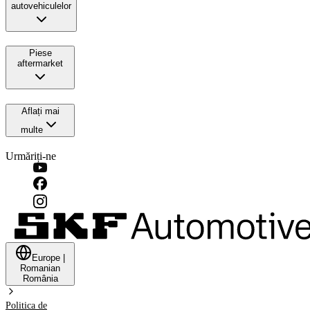
autovehiculelor
Piese
aftermarket
Aflați mai
multe
Urmăriți-ne
Europe
|
Romanian
România
Politica de