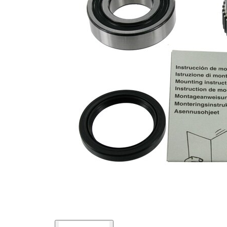
Diametru
62 mm
exterior
Articol
cu inel
completare/Info
etansare
suplimentar 2
Listă de piese de schimb
Nume
Număr
Cantitate
articol
articol
lagar
SKF02139
1
inel de
ghidare,butuc
SKF02304
1
roata
Simering ax
SKF03646
1