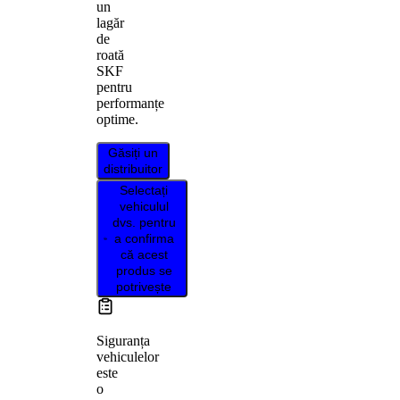
un
lagăr
de
roată
SKF
pentru
performanțe
optime.
Găsiți un
distribuitor
Selectați
vehiculul
dvs. pentru
a confirma
că acest
produs se
potrivește
Siguranța
vehiculelor
este
o