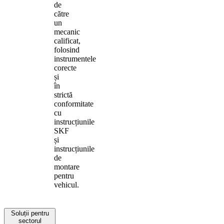
de
către
un
mecanic
calificat,
folosind
instrumentele
corecte
și
în
strictă
conformitate
cu
instrucțiunile
SKF
și
instrucțiunile
de
montare
pentru
vehicul.
Soluții pentru
sectorul