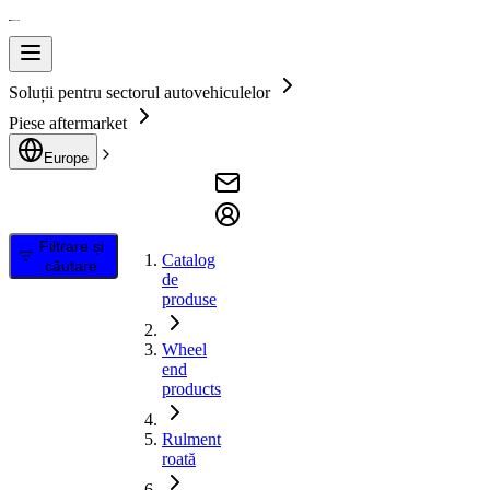
Soluții pentru sectorul autovehiculelor
Piese aftermarket
Europe
Filtrare și
Catalog
căutare
de
produse
Wheel
end
products
Rulment
roată