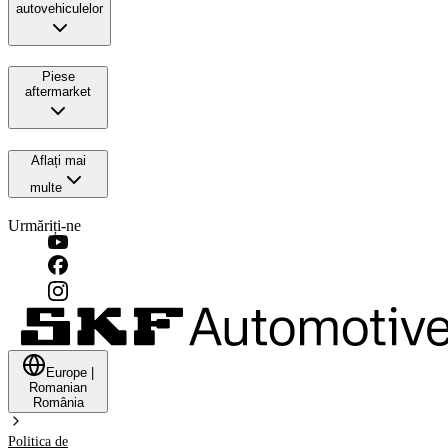
autovehiculelor
Piese
aftermarket
Aflați mai
multe
Urmăriți-ne
Europe
|
Romanian
România
Politica de