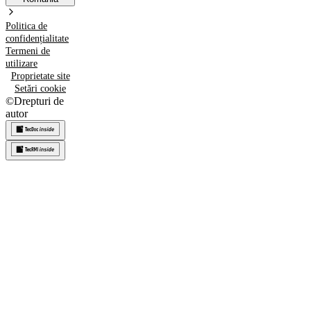
Politica de
confidențialitate
Termeni de
utilizare
Proprietate site
Setări cookie
©
Drepturi de
autor