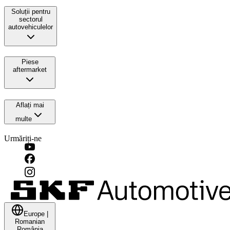
Soluții pentru
sectorul
autovehiculelor
Piese
aftermarket
Aflați mai
multe
Urmăriți-ne
Europe
|
Romanian
România