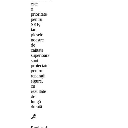
este
o
prioritate
pentru
SKF,
iar
piesele
noastre
de
calitate
superioară
sunt
proiectate
pentru
reparații
sigure,
cu
rezultate
de
lungă
durată.
Produsul