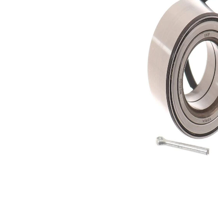
exterior
Listă de piese de schimb
Nume
Număr
Cantitate
articol
articol
lagar
SKF01998
1
Sortiment,
SKF02368
1
intinzatoare