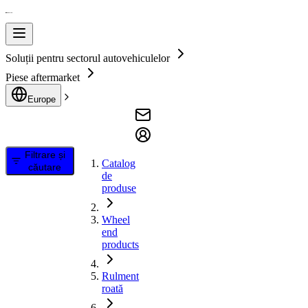
Soluții pentru sectorul autovehiculelor
Piese aftermarket
Europe
Filtrare și
Catalog
căutare
de
produse
Wheel
end
products
Rulment
roată