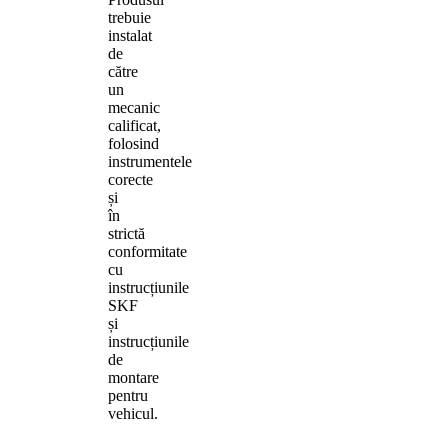
trebuie
instalat
de
către
un
mecanic
calificat,
folosind
instrumentele
corecte
și
în
strictă
conformitate
cu
instrucțiunile
SKF
și
instrucțiunile
de
montare
pentru
vehicul.