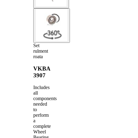
Set
rulment
roata
VKBA
3907
Includes
all
components
needed
to
perform
a
complete
Wheel
Bearing