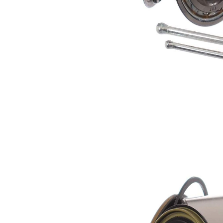
lagar
SKF02035
1
splint
SKF03273
1
splint
SKF03319
1
Simering
SKF03543
1
ax
Simering
SKF03544
1
ax