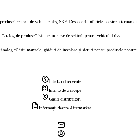
produse
Creatorii de vehicule aleg SKF. Descoperiți ofertele noastre aftermarke
Catalog de produse
Găsiți acum piese de schimb pentru vehiculul dvs.
ehnologic
Găsiți manuale, ghiduri de instalare și sfaturi pentru produsele noastre
Întrebări frecvente
Înainte de a începe
Găsiți distribuitori
Informații despre Aftermarket