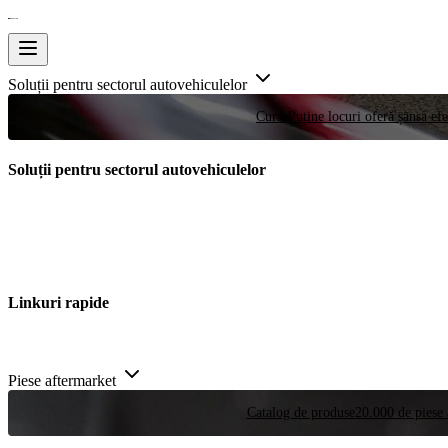
Soluții pentru sectorul autovehiculelor
Curse
Puține locuri oferă șansa efe
Soluții pentru sectorul autovehiculelor
Linkuri rapide
Piese aftermarket
Catalog de produse
20.000 de piese 