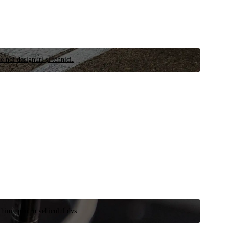
e noi designuri și tehnici.
schimb pentru vehiculul dvs.