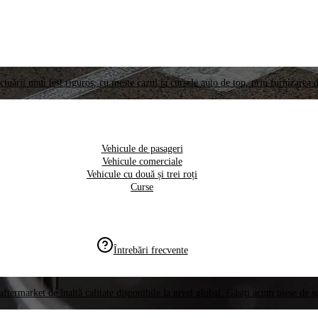
ctuării unui test riguros, cu meste cazul la cursele auto de top, prin furnizarea d
Vehicule de pasageri
Vehicule comerciale
Vehicule cu două și trei roți
Curse
Întrebări frecvente
aftermarket de înaltă calitate disponibile la nivel global. Găsiți acum piese de 