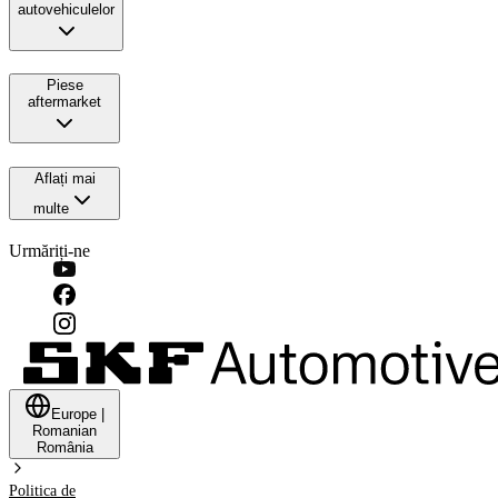
autovehiculelor
Piese
aftermarket
Aflați mai
multe
Urmăriți-ne
Europe
|
Romanian
România
Politica de