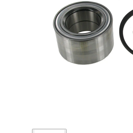
interior
Diametru
84 mm
exterior
Listă de piese de schimb
Nume
Număr
Cantitate
articol
articol
lagar
SKF00605
1
inel de
SKF00810
1
siguranta
Piulita
SKF04486
1