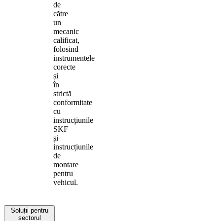
de
către
un
mecanic
calificat,
folosind
instrumentele
corecte
și
în
strictă
conformitate
cu
instrucțiunile
SKF
și
instrucțiunile
de
montare
pentru
vehicul.
Soluții pentru
sectorul