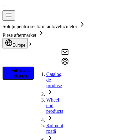
Soluții pentru sectorul autovehiculelor
Piese aftermarket
Europe
Filtrare și
Catalog
căutare
de
produse
Wheel
end
products
Rulment
roată