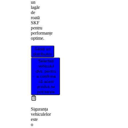
un
lagăr
de
roată
SKF
pentru
performanțe
optime.
Găsiți un
distribuitor
Selectați
vehiculul
dvs. pentru
a confirma
că acest
produs se
potrivește
Siguranța
vehiculelor
este
o