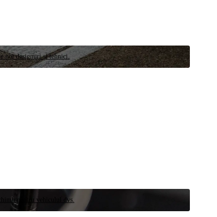
e noi designuri și tehnici.
schimb pentru vehiculul dvs.