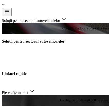
Soluții pentru sectorul autovehiculelor
Curse
Puține locuri oferă șansa efe
Soluții pentru sectorul autovehiculelor
Linkuri rapide
Piese aftermarket
Catalog de produse
20.000 de piese 