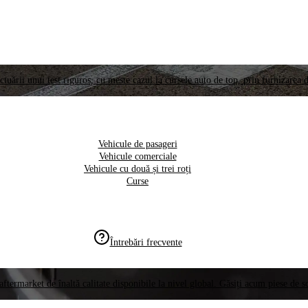
ctuării unui test riguros, cu meste cazul la cursele auto de top, prin furnizarea d
Vehicule de pasageri
Vehicule comerciale
Vehicule cu două și trei roți
Curse
Întrebări frecvente
aftermarket de înaltă calitate disponibile la nivel global. Găsiți acum piese de 