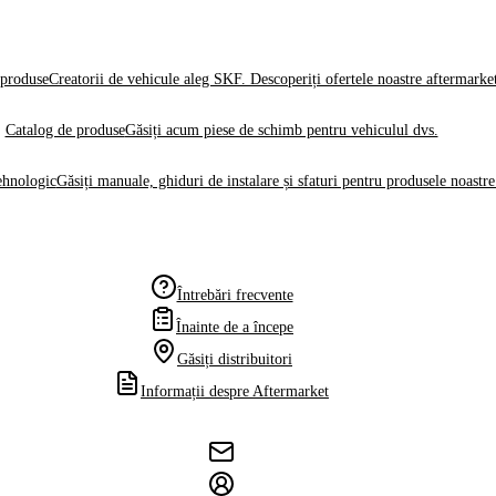
produse
Creatorii de vehicule aleg SKF. Descoperiți ofertele noastre aftermarke
Catalog de produse
Găsiți acum piese de schimb pentru vehiculul dvs.
ehnologic
Găsiți manuale, ghiduri de instalare și sfaturi pentru produsele noastre
Întrebări frecvente
Înainte de a începe
Găsiți distribuitori
Informații despre Aftermarket