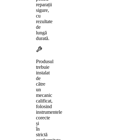
reparații
sigure,
cu
rezultate
de
lungă
durată.
Produsul
trebuie
instalat
de
către
un
mecanic
calificat,
folosind
instrumentele
corecte
și
în
strictă