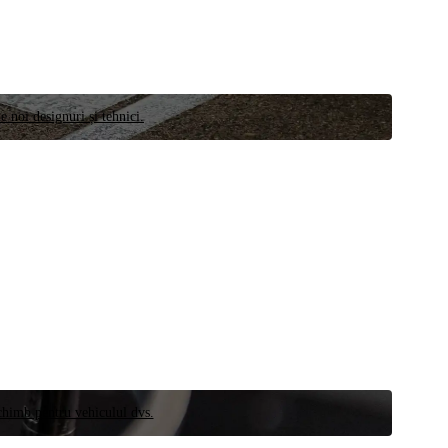
e noi designuri și tehnici.
schimb pentru vehiculul dvs.