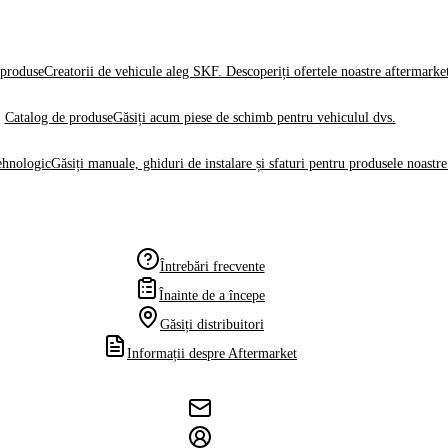
produse
Creatorii de vehicule aleg SKF. Descoperiți ofertele noastre aftermarke
Catalog de produse
Găsiți acum piese de schimb pentru vehiculul dvs.
ehnologic
Găsiți manuale, ghiduri de instalare și sfaturi pentru produsele noastre
Întrebări frecvente
Înainte de a începe
Găsiți distribuitori
Informații despre Aftermarket