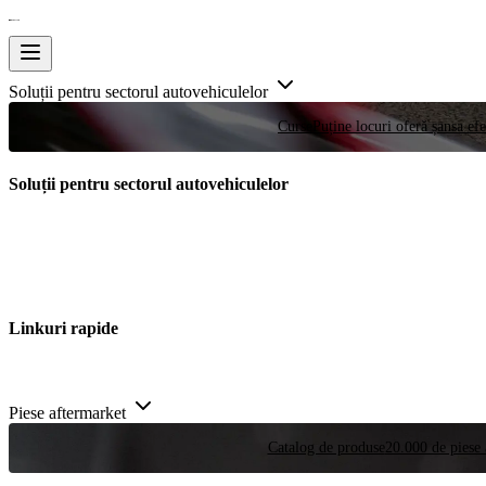
Soluții pentru sectorul autovehiculelor
Curse
Puține locuri oferă șansa efe
Soluții pentru sectorul autovehiculelor
Linkuri rapide
Piese aftermarket
Catalog de produse
20.000 de piese 