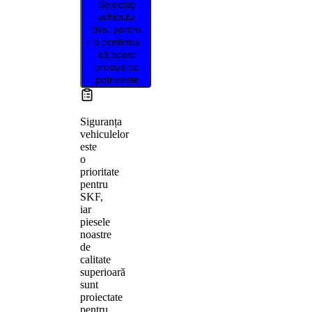
Selectați
vehiculul
dvs. pentru
a confirma
că acest
produs se
potrivește
Siguranța
vehiculelor
este
o
prioritate
pentru
SKF,
iar
piesele
noastre
de
calitate
superioară
sunt
proiectate
pentru