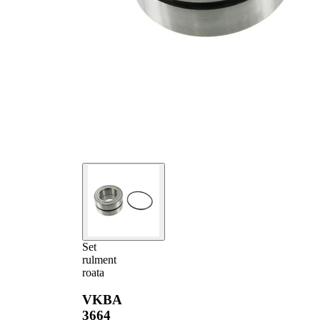
Set
rulment
roata
VKBA
3664