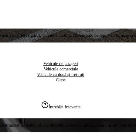
ctuării unui test riguros, cu meste cazul la cursele auto de top, prin furnizarea d
Vehicule de pasageri
Vehicule comerciale
Vehicule cu două și trei roți
Curse
Întrebări frecvente
aftermarket de înaltă calitate disponibile la nivel global. Găsiți acum piese de 