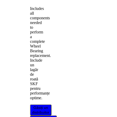
Includes
all
components
needed
to
perform
a
complete
Wheel
Bearing
replacement.
Include
un
lagăr
de
roată
SKF
pentru
performanțe
optime.
Găsiți un
distribuitor