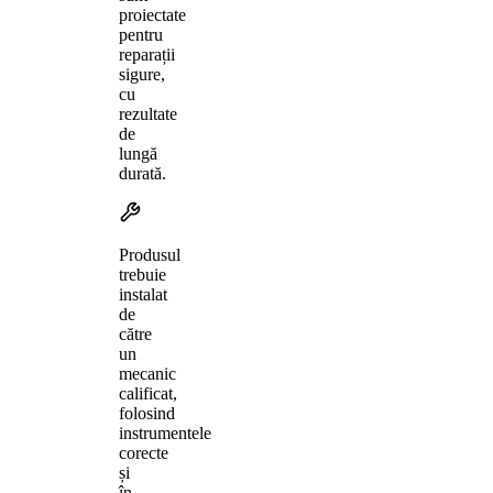
proiectate
pentru
reparații
sigure,
cu
rezultate
de
lungă
durată.
Produsul
trebuie
instalat
de
către
un
mecanic
calificat,
folosind
instrumentele
corecte
și
în