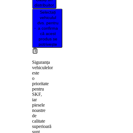
distribuitor
Selectați
vehiculul
dvs. pentru
a confirma
că acest
produs se
potrivește
Siguranța
vehiculelor
este
o
prioritate
pentru
SKF,
iar
piesele
noastre
de
calitate
superioară
sunt