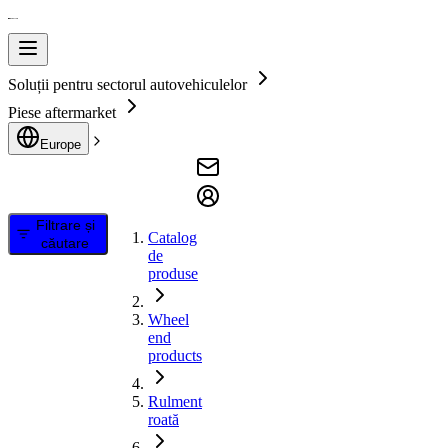
Soluții pentru sectorul autovehiculelor
Piese aftermarket
Europe
Filtrare și
Catalog
căutare
de
produse
Wheel
end
products
Rulment
roată