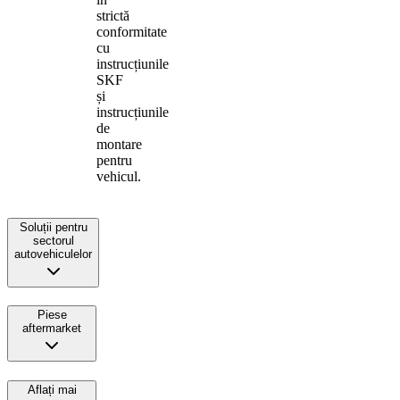
strictă
conformitate
cu
instrucțiunile
SKF
și
instrucțiunile
de
montare
pentru
vehicul.
Soluții pentru
sectorul
autovehiculelor
Piese
aftermarket
Aflați mai