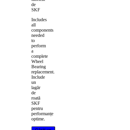
de
SKF
Includes
all
components
needed
to
perform
a
complete
Wheel
Bearing
replacement.
Include
un
lagăr
de
roată
SKF
pentru
performanțe
optime.
Găsiți un