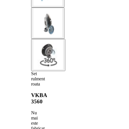
Set
rulment
roata
VKBA
3560
Nu
mai
este
fabricat