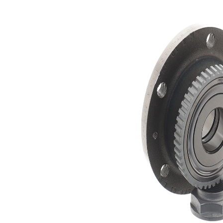
flanșă
Articol
cu
completare/Info
senzor
suplimentar 2
ABS
Listă de piese de schimb
Nume
Număr
Cantitate
articol
articol
lagar
SKF00328
1
Buson/capac
SKF02204
1
Piulita
SKF04706
1