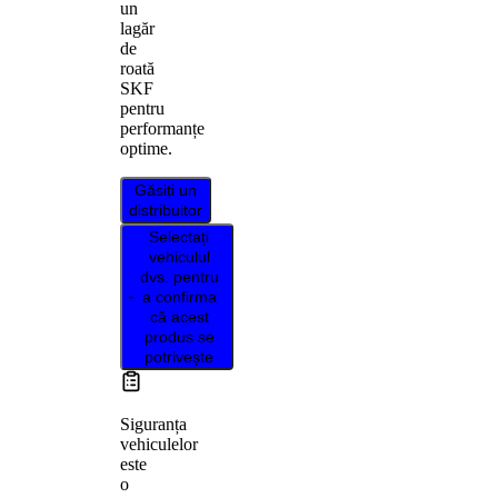
un
lagăr
de
roată
SKF
pentru
performanțe
optime.
Găsiți un
distribuitor
Selectați
vehiculul
dvs. pentru
a confirma
că acest
produs se
potrivește
Siguranța
vehiculelor
este
o