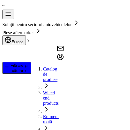
Soluții pentru sectorul autovehiculelor
Piese aftermarket
Europe
Filtrare și
Catalog
căutare
de
produse
Wheel
end
products
Rulment
roată