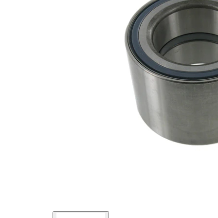
interior
Diametru
90 mm
exterior
Listă de piese de schimb
Nume
Număr
Cantitate
articol
articol
lagar
SKF00587
1