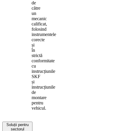
de
către
un
mecanic
calificat,
folosind
instrumentele
corecte
și
în
strictă
conformitate
cu
instrucțiunile
SKF
și
instrucțiunile
de
montare
pentru
vehicul.
Soluții pentru
sectorul