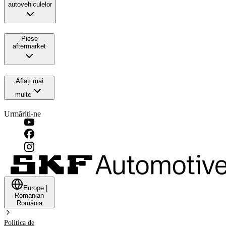
autovehiculelor
Piese
aftermarket
Aflați mai
multe
Urmăriți-ne
Europe
|
Romanian
România
Politica de