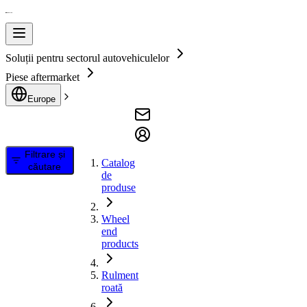
Soluții pentru sectorul autovehiculelor
Piese aftermarket
Europe
Filtrare și
Catalog
căutare
de
produse
Wheel
end
products
Rulment
roată