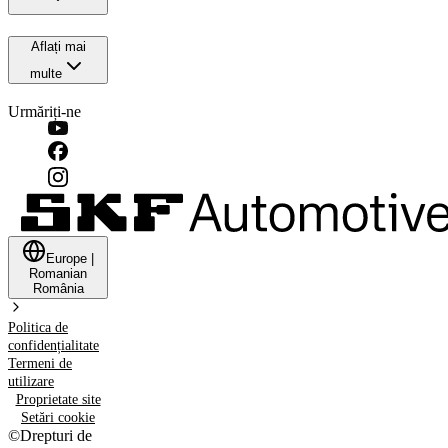
Aflați mai
multe
Urmăriți-ne
Europe
|
Romanian
România
Politica de
confidențialitate
Termeni de
utilizare
Proprietate site
Setări cookie
©
Drepturi de