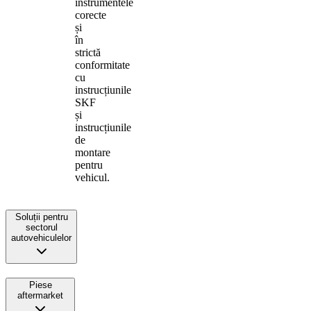
instrumentele
corecte
și
în
strictă
conformitate
cu
instrucțiunile
SKF
și
instrucțiunile
de
montare
pentru
vehicul.
Soluții pentru
sectorul
autovehiculelor
Piese
aftermarket