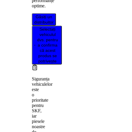
performanțe
optime.
Găsiți un
distribuitor
Selectați
vehiculul
dvs. pentru
a confirma
că acest
produs se
potrivește
Siguranța
vehiculelor
este
o
prioritate
pentru
SKF,
iar
piesele
noastre
de