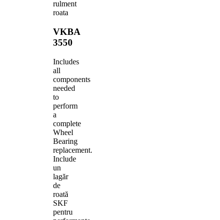
rulment
roata
VKBA
3550
Includes
all
components
needed
to
perform
a
complete
Wheel
Bearing
replacement.
Include
un
lagăr
de
roată
SKF
pentru