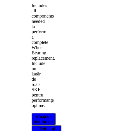
Includes
all
components
needed
to
perform
a
complete
Wheel
Bearing
replacement.
Include
un
lagăr
de
roată
SKF
pentru
performanțe
optime.
Găsiți un
distribuitor
Selectați