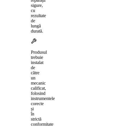
reparații
sigure,
cu
rezultate
de
lungă
durată.
Produsul
trebuie
instalat
de
către
un
mecanic
calificat,
folosind
instrumentele
corecte
și
în
strictă
conformitate