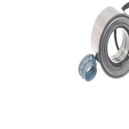
interior
Diametru
84 mm
exterior
Listă de piese de schimb
Nume
Număr
Cantitate
articol
articol
lagar
SKF01909
1
Sortiment,
SKF02411
1
intinzatoare