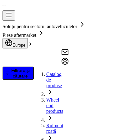
Soluții pentru sectorul autovehiculelor
Piese aftermarket
Europe
Filtrare și
Catalog
căutare
de
produse
Wheel
end
products
Rulment
roată