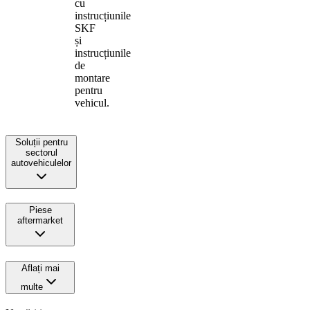
cu
instrucțiunile
SKF
și
instrucțiunile
de
montare
pentru
vehicul.
Soluții pentru
sectorul
autovehiculelor
Piese
aftermarket
Aflați mai
multe