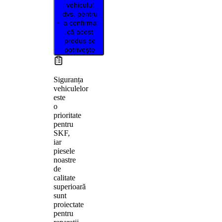
vehiculul
dvs. pentru
a confirma
că acest
produs se
potrivește
Siguranța
vehiculelor
este
o
prioritate
pentru
SKF,
iar
piesele
noastre
de
calitate
superioară
sunt
proiectate
pentru