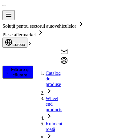
Soluții pentru sectorul autovehiculelor
Piese aftermarket
Europe
Filtrare și
Catalog
căutare
de
produse
Wheel
end
products
Rulment
roată