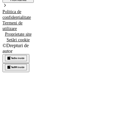
Politica de
confidențialitate
Termeni de
utilizare
Proprietate site
Setări cookie
©
Drepturi de
autor