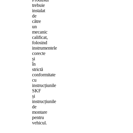
trebuie
instalat
de
către
un
mecanic
calificat,
folosind
instrumentele
corecte
și
în
strictă
conformitate
cu
instrucțiunile
SKF
și
instrucțiunile
de
montare
pentru
vehicul.