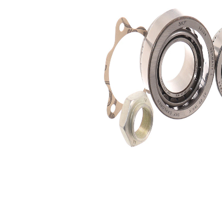
mm
Articol
cu inel
completare/Info
etansare
suplimentar 2
Diametru
62,0
exterior 1
mm
Diametru
80,0
exterior 2
mm
Diametru
30,0
interior 1
mm
Diametru
40,0
interior 2
mm
Listă de piese de schimb
Nume
Număr
Cantitate
articol
articol
lagar
SKF01259
1
lagar
SKF01326
1
Sortiment,
SKF02689
1
intinzatoare