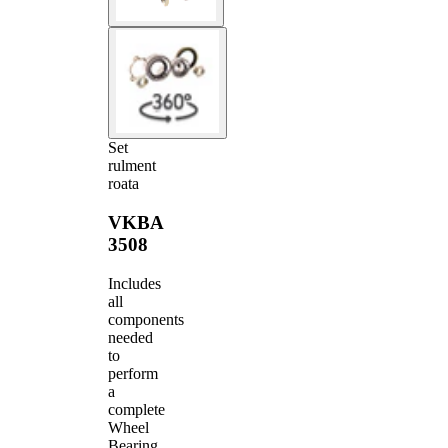
Set
rulment
roata
VKBA
3508
Includes
all
components
needed
to
perform
a
complete
Wheel
Bearing