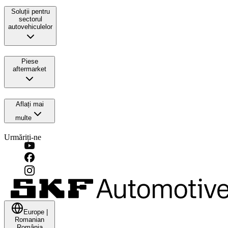
Soluții pentru
sectorul
autovehiculelor
Piese
aftermarket
Aflați mai
multe
Urmăriți-ne
Europe
|
Romanian
România