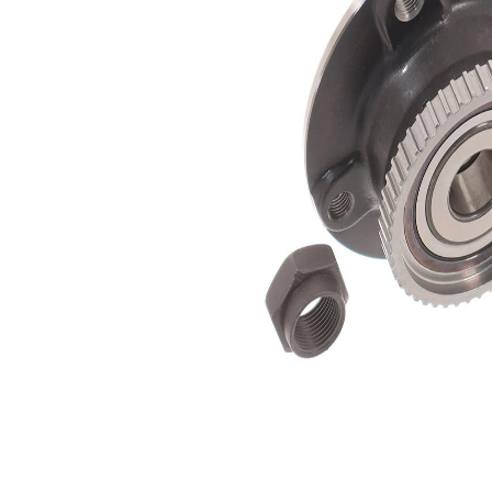
exterior
Diametru
129 mm
flanșă
Articol
cu
completare/Info
senzor
suplimentar 2
ABS
Listă de piese de schimb
Nume
Număr
Cantitate
articol
articol
lagar
SKF00319
1
Piulita
SKF04630
1