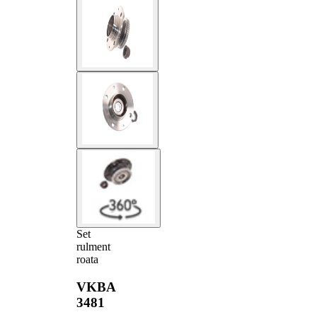
Set
rulment
roata
VKBA
3481