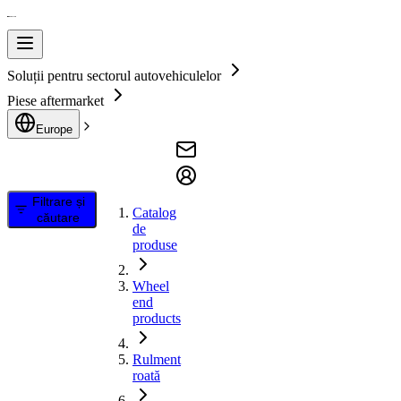
Soluții pentru sectorul autovehiculelor
Piese aftermarket
Europe
Filtrare și
Catalog
căutare
de
produse
Wheel
end
products
Rulment
roată