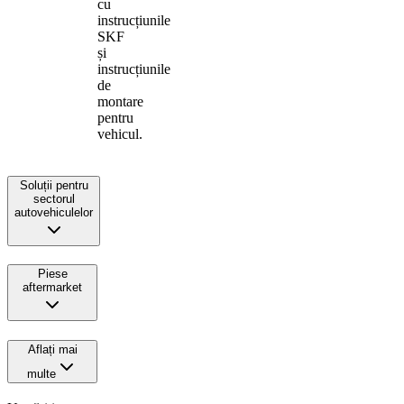
cu
instrucțiunile
SKF
și
instrucțiunile
de
montare
pentru
vehicul.
Soluții pentru
sectorul
autovehiculelor
Piese
aftermarket
Aflați mai
multe