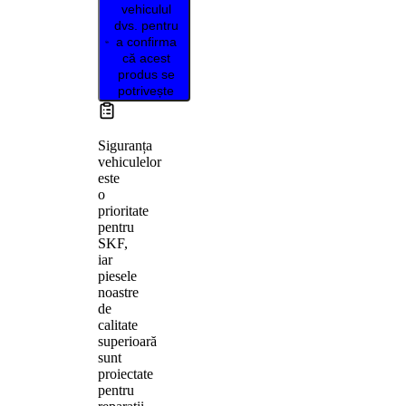
vehiculul
dvs. pentru
a confirma
că acest
produs se
potrivește
Siguranța
vehiculelor
este
o
prioritate
pentru
SKF,
iar
piesele
noastre
de
calitate
superioară
sunt
proiectate
pentru