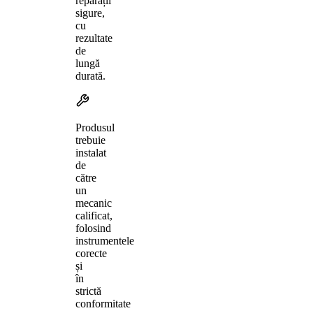
reparații
sigure,
cu
rezultate
de
lungă
durată.
Produsul
trebuie
instalat
de
către
un
mecanic
calificat,
folosind
instrumentele
corecte
și
în
strictă
conformitate