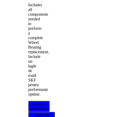
Includes
all
components
needed
to
perform
a
complete
Wheel
Bearing
replacement.
Include
un
lagăr
de
roată
SKF
pentru
performanțe
optime.
Găsiți un
distribuitor
Selectați