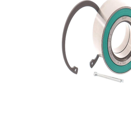
interior
Diametru
74 mm
exterior
Listă de piese de schimb
Nume
Număr
Cantitate
articol
articol
inel de
SKF00830
2
siguranta
lagar
SKF01895
1
splint
SKF03264
1