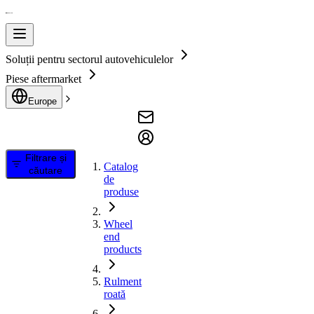
Soluții pentru sectorul autovehiculelor
Piese aftermarket
Europe
Filtrare și
Catalog
căutare
de
produse
Wheel
end
products
Rulment
roată