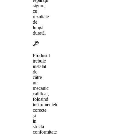
reparații
sigure,
cu
rezultate
de
lungă
durată.
Produsul
trebuie
instalat
de
către
un
mecanic
calificat,
folosind
instrumentele
corecte
și
în
strictă
conformitate