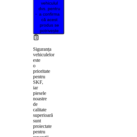
vehiculul
dvs. pentru
a confirma
că acest
produs se
potrivește
Siguranța
vehiculelor
este
o
prioritate
pentru
SKF,
iar
piesele
noastre
de
calitate
superioară
sunt
proiectate
pentru