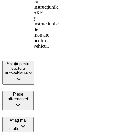
cu
instrucțiunile
SKF
și
instrucțiunile
de
montare
pentru
vehicul.
Soluții pentru
sectorul
autovehiculelor
Piese
aftermarket
Aflați mai
multe