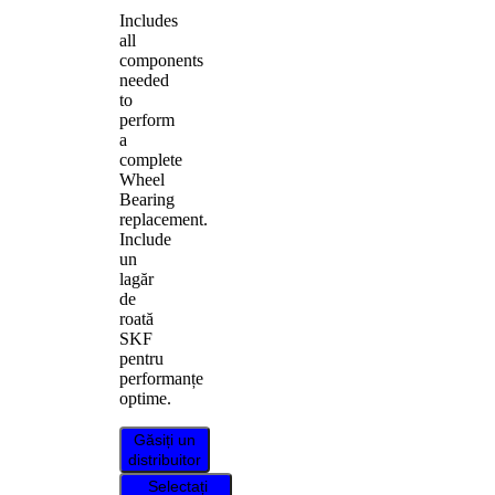
Includes
all
components
needed
to
perform
a
complete
Wheel
Bearing
replacement.
Include
un
lagăr
de
roată
SKF
pentru
performanțe
optime.
Găsiți un
distribuitor
Selectați