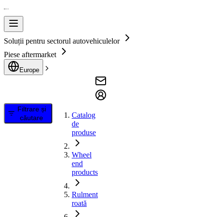
Soluții pentru sectorul autovehiculelor
Piese aftermarket
Europe
Filtrare și
Catalog
căutare
de
produse
Wheel
end
products
Rulment
roată