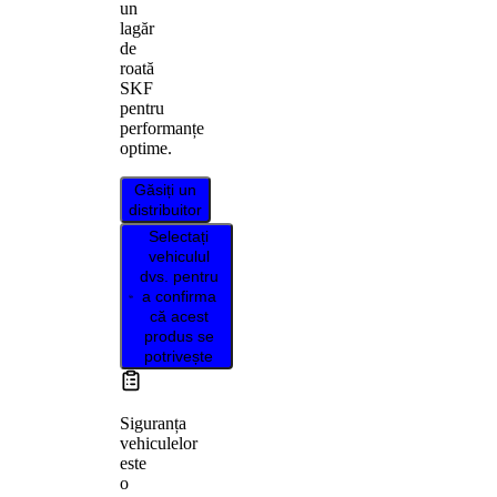
un
lagăr
de
roată
SKF
pentru
performanțe
optime.
Găsiți un
distribuitor
Selectați
vehiculul
dvs. pentru
a confirma
că acest
produs se
potrivește
Siguranța
vehiculelor
este
o