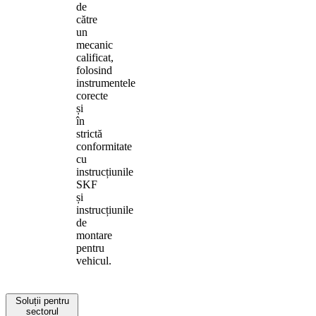
de
către
un
mecanic
calificat,
folosind
instrumentele
corecte
și
în
strictă
conformitate
cu
instrucțiunile
SKF
și
instrucțiunile
de
montare
pentru
vehicul.
Soluții pentru
sectorul