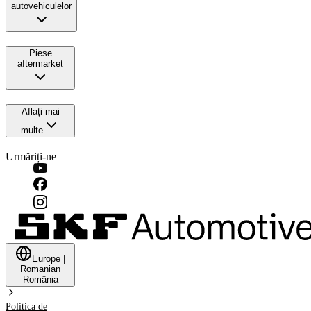
autovehiculelor
Piese
aftermarket
Aflați mai
multe
Urmăriți-ne
Europe
|
Romanian
România
Politica de