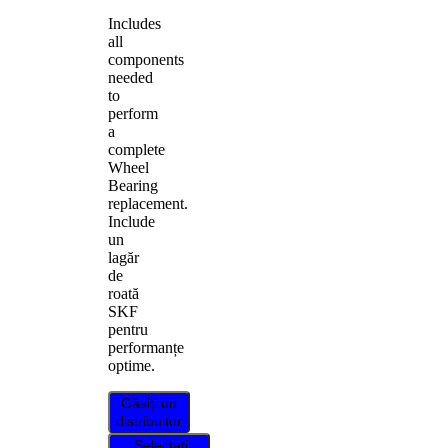
Includes
all
components
needed
to
perform
a
complete
Wheel
Bearing
replacement.
Include
un
lagăr
de
roată
SKF
pentru
performanțe
optime.
Găsiți un
distribuitor
Selectați