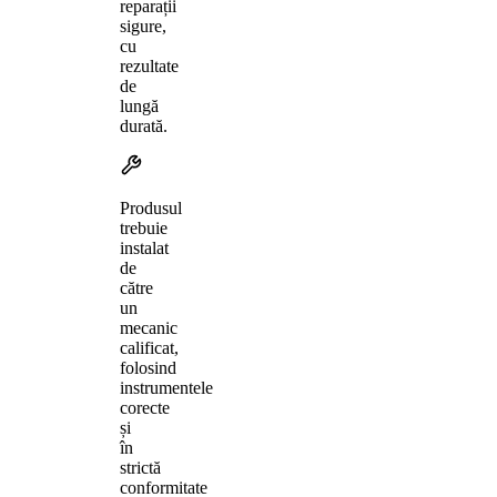
reparații
sigure,
cu
rezultate
de
lungă
durată.
Produsul
trebuie
instalat
de
către
un
mecanic
calificat,
folosind
instrumentele
corecte
și
în
strictă
conformitate