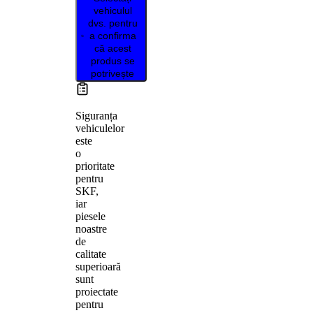
vehiculul
dvs. pentru
a confirma
că acest
produs se
potrivește
Siguranța
vehiculelor
este
o
prioritate
pentru
SKF,
iar
piesele
noastre
de
calitate
superioară
sunt
proiectate
pentru