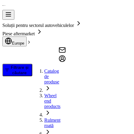
Soluții pentru sectorul autovehiculelor
Piese aftermarket
Europe
Filtrare și
Catalog
căutare
de
produse
Wheel
end
products
Rulment
roată