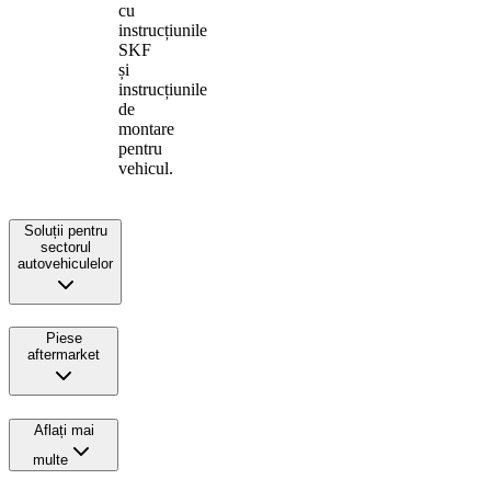
cu
instrucțiunile
SKF
și
instrucțiunile
de
montare
pentru
vehicul.
Soluții pentru
sectorul
autovehiculelor
Piese
aftermarket
Aflați mai
multe