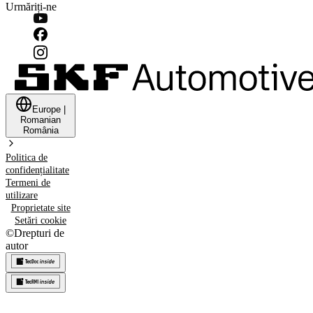
Urmăriți-ne
Europe
|
Romanian
România
Politica de
confidențialitate
Termeni de
utilizare
Proprietate site
Setări cookie
©
Drepturi de
autor