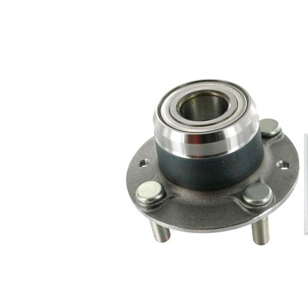
Diametru
122 mm
flanșă
Listă de piese de schimb
Nume
Număr
Cantitate
articol
articol
lagar
SKF00741
1
Caiet
de
SKF03030
1
service
Piulita
SKF04550
1