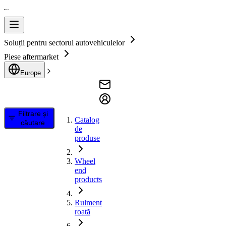
Soluții pentru sectorul autovehiculelor
Piese aftermarket
Europe
Filtrare și
Catalog
căutare
de
produse
Wheel
end
products
Rulment
roată