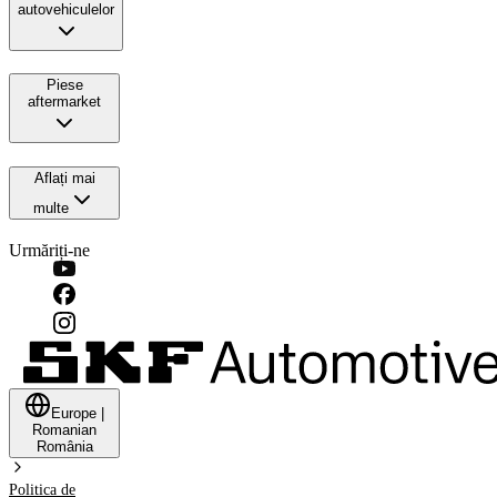
autovehiculelor
Piese
aftermarket
Aflați mai
multe
Urmăriți-ne
Europe
|
Romanian
România
Politica de