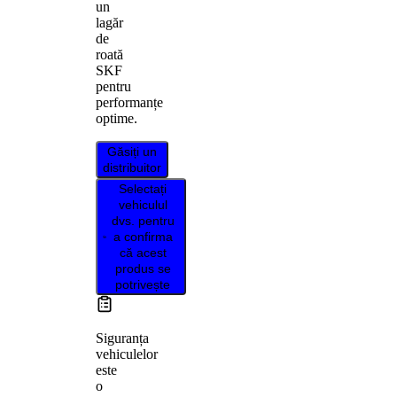
un
lagăr
de
roată
SKF
pentru
performanțe
optime.
Găsiți un
distribuitor
Selectați
vehiculul
dvs. pentru
a confirma
că acest
produs se
potrivește
Siguranța
vehiculelor
este
o