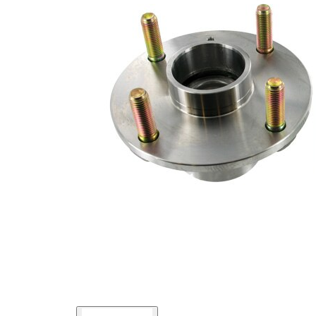
Diametru
139 mm
flanșă
Listă de piese de schimb
Nume
Număr
Cantitate
articol
articol
lagar
SKF00745
1
Caiet
de
SKF03024
1
service
Piulita
SKF04647
1