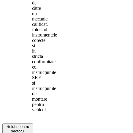
de
către
un
mecanic
calificat,
folosind
instrumentele
corecte
și
în
strictă
conformitate
cu
instrucțiunile
SKF
și
instrucțiunile
de
montare
pentru
vehicul.
Soluții pentru
sectorul