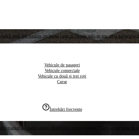
ctuării unui test riguros, cu meste cazul la cursele auto de top, prin furnizarea d
Vehicule de pasageri
Vehicule comerciale
Vehicule cu două și trei roți
Curse
Întrebări frecvente
aftermarket de înaltă calitate disponibile la nivel global. Găsiți acum piese de 