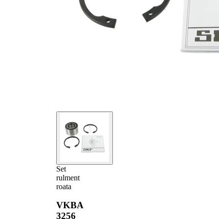
Set
rulment
roata
VKBA
3256