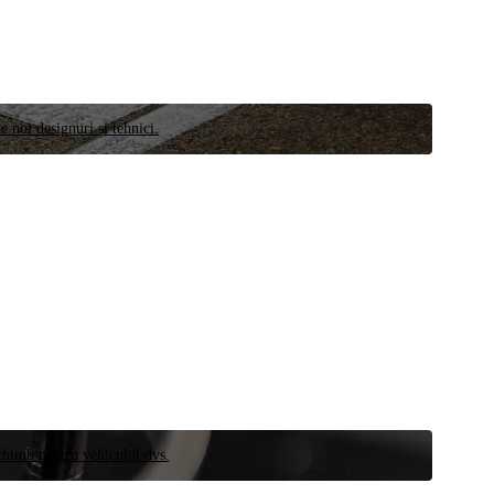
e noi designuri și tehnici.
schimb pentru vehiculul dvs.