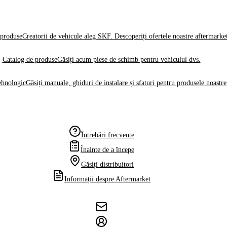
produse
Creatorii de vehicule aleg SKF. Descoperiți ofertele noastre aftermarke
Catalog de produse
Găsiți acum piese de schimb pentru vehiculul dvs.
ehnologic
Găsiți manuale, ghiduri de instalare și sfaturi pentru produsele noastre
Întrebări frecvente
Înainte de a începe
Găsiți distribuitori
Informații despre Aftermarket