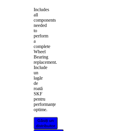
Includes
all
components
needed
to
perform
a
complete
Wheel
Bearing
replacement.
Include
un
lagăr
de
roată
SKF
pentru
performanțe
optime.
Găsiți un
distribuitor