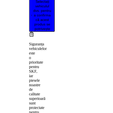
Selectați
vehiculul
dvs. pentru
a confirma
că acest
produs se
potrivește
Siguranța
vehiculelor
este
o
prioritate
pentru
SKF,
iar
piesele
noastre
de
calitate
superioară
sunt
proiectate
pentru