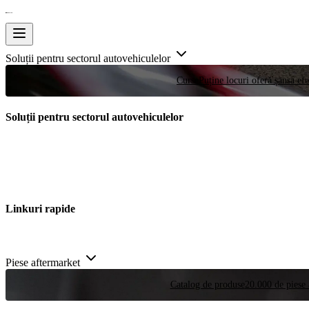
Soluții pentru sectorul autovehiculelor
Curse
Puține locuri oferă șansa efe
Soluții pentru sectorul autovehiculelor
Linkuri rapide
Piese aftermarket
Catalog de produse
20.000 de piese 