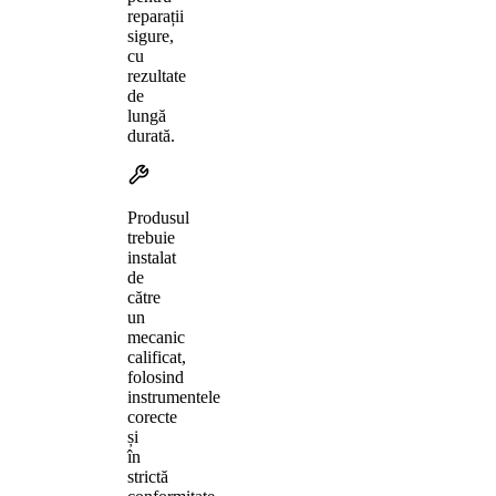
reparații
sigure,
cu
rezultate
de
lungă
durată.
Produsul
trebuie
instalat
de
către
un
mecanic
calificat,
folosind
instrumentele
corecte
și
în
strictă