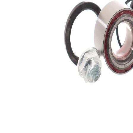
Diametru
72 mm
exterior
Articol
cu inel
completare/Info
etansare
suplimentar 2
Listă de piese de schimb
Nume
Număr
Cantitate
articol
articol
lagar
SKF00634
1
Sortiment,
SKF02544
1
intinzatoare
Simering
SKF03537
1
ax