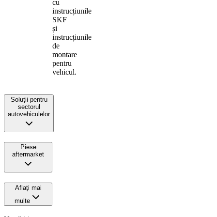
cu
instrucțiunile
SKF
și
instrucțiunile
de
montare
pentru
vehicul.
Soluții pentru
sectorul
autovehiculelor
Piese
aftermarket
Aflați mai
multe