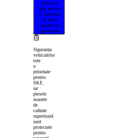
vehiculul
dvs. pentru
a confirma
că acest
produs se
potrivește
Siguranța
vehiculelor
este
o
prioritate
pentru
SKF,
iar
piesele
noastre
de
calitate
superioară
sunt
proiectate
pentru