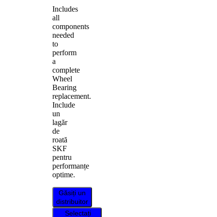
Includes
all
components
needed
to
perform
a
complete
Wheel
Bearing
replacement.
Include
un
lagăr
de
roată
SKF
pentru
performanțe
optime.
Găsiți un
distribuitor
Selectați