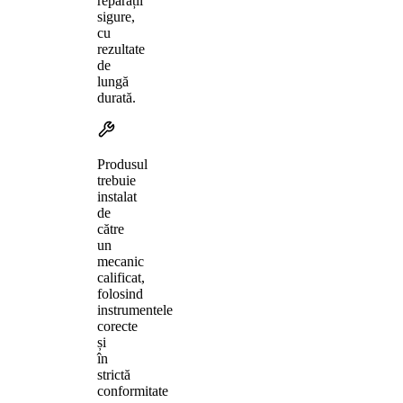
reparații
sigure,
cu
rezultate
de
lungă
durată.
Produsul
trebuie
instalat
de
către
un
mecanic
calificat,
folosind
instrumentele
corecte
și
în
strictă
conformitate