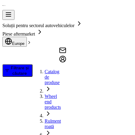
Soluții pentru sectorul autovehiculelor
Piese aftermarket
Europe
Filtrare și
Catalog
căutare
de
produse
Wheel
end
products
Rulment
roată