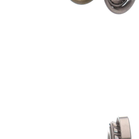
Cantitate
articol
articol
lagar
SKF01229
1
lagar
SKF01417
1
Sortiment,
SKF02518
1
intinzatoare
Caiet de
SKF02934
1
service