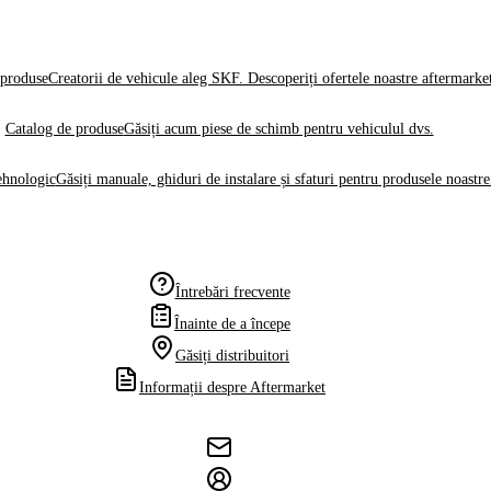
produse
Creatorii de vehicule aleg SKF. Descoperiți ofertele noastre aftermarke
Catalog de produse
Găsiți acum piese de schimb pentru vehiculul dvs.
ehnologic
Găsiți manuale, ghiduri de instalare și sfaturi pentru produsele noastre
Întrebări frecvente
Înainte de a începe
Găsiți distribuitori
Informații despre Aftermarket