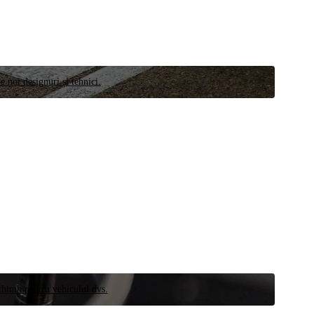
e noi designuri și tehnici.
schimb pentru vehiculul dvs.