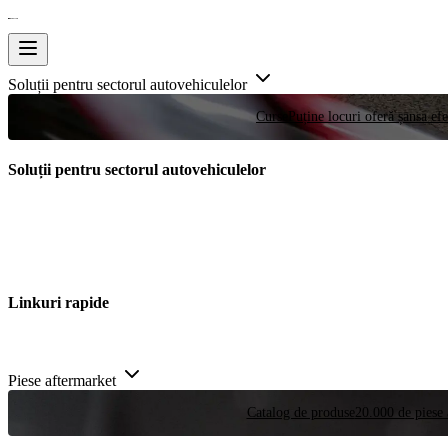
Soluții pentru sectorul autovehiculelor
Curse
Puține locuri oferă șansa efe
Soluții pentru sectorul autovehiculelor
Linkuri rapide
Piese aftermarket
Catalog de produse
20.000 de piese 