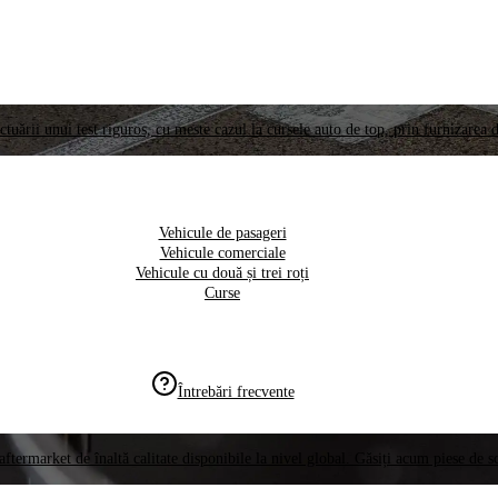
ctuării unui test riguros, cu meste cazul la cursele auto de top, prin furnizarea d
Vehicule de pasageri
Vehicule comerciale
Vehicule cu două și trei roți
Curse
Întrebări frecvente
aftermarket de înaltă calitate disponibile la nivel global. Găsiți acum piese de 