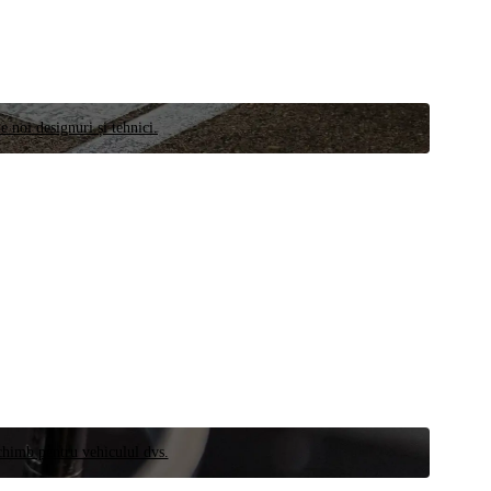
e noi designuri și tehnici.
schimb pentru vehiculul dvs.