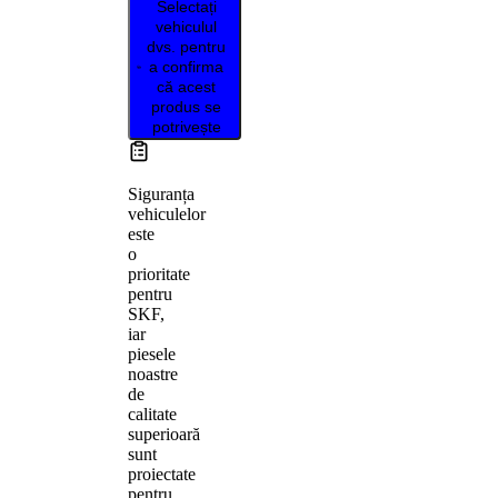
Selectați
vehiculul
dvs. pentru
a confirma
că acest
produs se
potrivește
Siguranța
vehiculelor
este
o
prioritate
pentru
SKF,
iar
piesele
noastre
de
calitate
superioară
sunt
proiectate
pentru