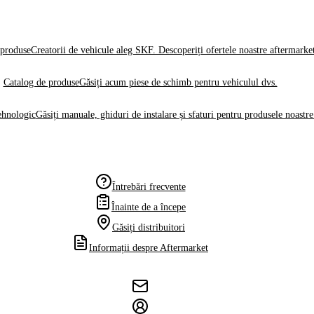
produse
Creatorii de vehicule aleg SKF. Descoperiți ofertele noastre aftermarke
Catalog de produse
Găsiți acum piese de schimb pentru vehiculul dvs.
ehnologic
Găsiți manuale, ghiduri de instalare și sfaturi pentru produsele noastre
Întrebări frecvente
Înainte de a începe
Găsiți distribuitori
Informații despre Aftermarket