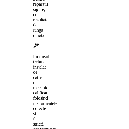
reparații
sigure,
cu
rezultate
de
lungă
durată.
Produsul
trebuie
instalat
de
către
un
mecanic
calificat,
folosind
instrumentele
corecte
și
în
strictă