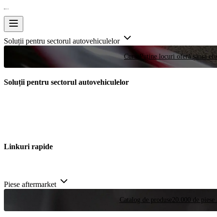
Soluții pentru sectorul autovehiculelor
Curse
Puține locuri oferă șansa efe
Soluții pentru sectorul autovehiculelor
Linkuri rapide
Piese aftermarket
Catalog de produse
20.000 de piese 