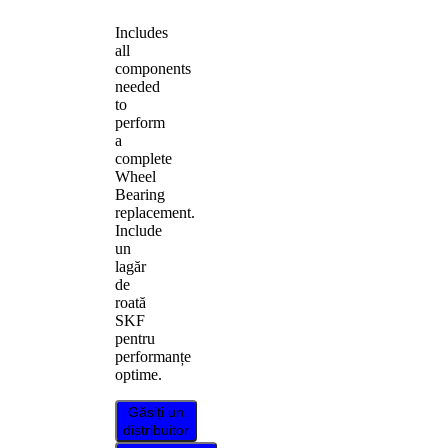
Includes
all
components
needed
to
perform
a
complete
Wheel
Bearing
replacement.
Include
un
lagăr
de
roată
SKF
pentru
performanțe
optime.
Găsiți un
distribuitor