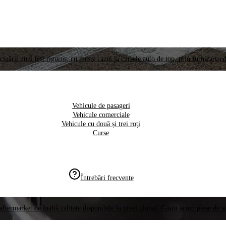
ctuării unui test riguros, cu meste cazul la cursele auto de top, prin furnizarea d
Vehicule de pasageri
Vehicule comerciale
Vehicule cu două și trei roți
Curse
Întrebări frecvente
aftermarket de înaltă calitate disponibile la nivel global. Găsiți acum piese de 