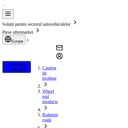
Soluții pentru sectorul autovehiculelor
Piese aftermarket
Europe
Filtrare și
Catalog
căutare
de
produse
Wheel
end
products
Rulment
roată