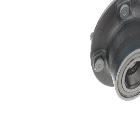
Diametru
136 mm
flanșă
Listă de piese de schimb
Nume
Număr
Cantitate
articol
articol
lagar
SKF00716
1
Piulita
SKF04749
1