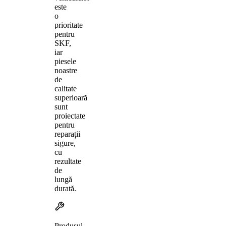
este
o
prioritate
pentru
SKF,
iar
piesele
noastre
de
calitate
superioară
sunt
proiectate
pentru
reparații
sigure,
cu
rezultate
de
lungă
durată.
Produsul