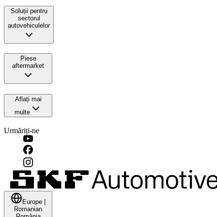
Soluții pentru
sectorul
autovehiculelor
Piese
aftermarket
Aflați mai
multe
Urmăriți-ne
Europe
|
Romanian
România