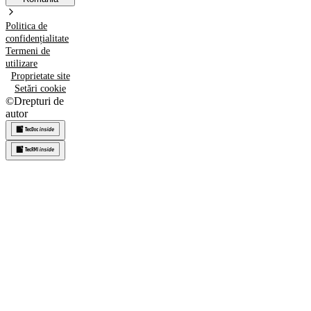
Politica de
confidențialitate
Termeni de
utilizare
Proprietate site
Setări cookie
©
Drepturi de
autor