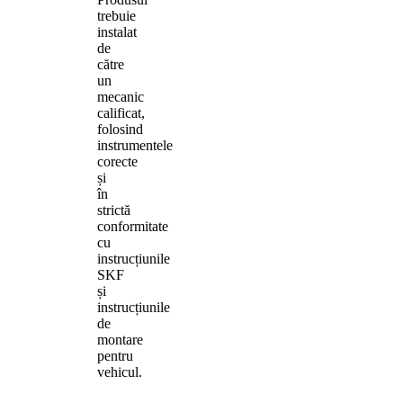
trebuie
instalat
de
către
un
mecanic
calificat,
folosind
instrumentele
corecte
și
în
strictă
conformitate
cu
instrucțiunile
SKF
și
instrucțiunile
de
montare
pentru
vehicul.