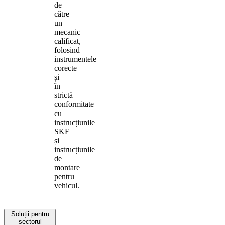
de
către
un
mecanic
calificat,
folosind
instrumentele
corecte
și
în
strictă
conformitate
cu
instrucțiunile
SKF
și
instrucțiunile
de
montare
pentru
vehicul.
Soluții pentru
sectorul