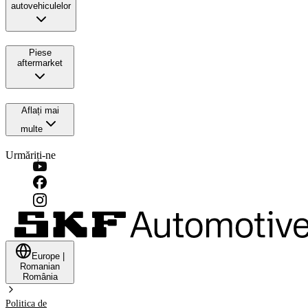
autovehiculelor
Piese
aftermarket
Aflați mai
multe
Urmăriți-ne
Europe
|
Romanian
România
Politica de