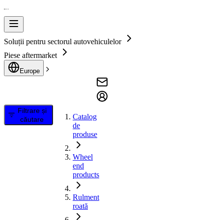
Soluții pentru sectorul autovehiculelor
Piese aftermarket
Europe
Filtrare și
Catalog
căutare
de
produse
Wheel
end
products
Rulment
roată