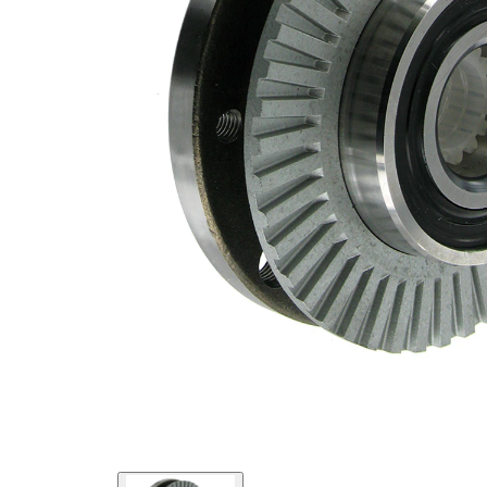
flanșă
Articol
cu
completare/Info
senzor
suplimentar 2
ABS
Listă de piese de schimb
Nume
Număr
Cantitate
articol
articol
lagar
SKF00310
1
Piulita
SKF04444
1