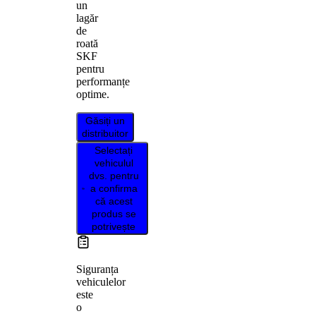
un
lagăr
de
roată
SKF
pentru
performanțe
optime.
Găsiți un
distribuitor
Selectați
vehiculul
dvs. pentru
a confirma
că acest
produs se
potrivește
Siguranța
vehiculelor
este
o